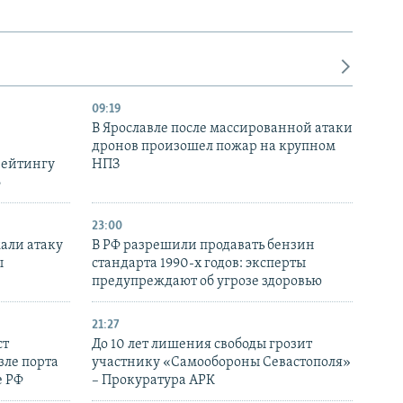
09:19
В Ярославле после массированной атаки
дронов произошел пожар на крупном
рейтингу
НПЗ
6
23:00
али атаку
В РФ разрешили продавать бензин
ы
стандарта 1990-х годов: эксперты
предупреждают об угрозе здоровью
21:27
ст
До 10 лет лишения свободы грозит
зле порта
участнику «Самообороны Севастополя»
е РФ
– Прокуратура АРК