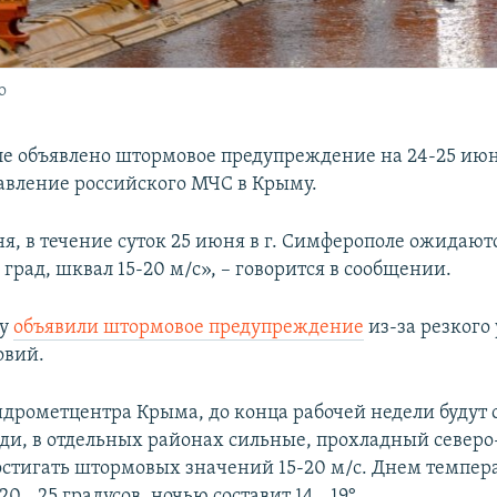
о
е объявлено штормовое предупреждение на 24-25 июн
авление российского МЧС в Крыму.
я, в течение суток 25 июня в г. Симферополе ожидают
 град, шквал 15-20 м/с», – говорится в сообщении.
му
объявили штормовое предупреждение
из-за резкого
овий.
дрометцентра Крыма, до конца рабочей недели будут 
ди, в отдельных районах сильные, прохладный север
достигать штормовых значений 15-20 м/с. Днем темпер
0...25 градусов, ночью составит 14...19°.