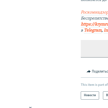
Роскомнадзор
Беспрепятст
https://krymr
в
Telegram
,
In
Поделить
This item is part of
Новости
В