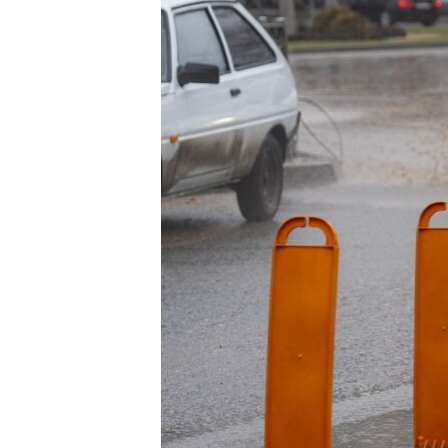
ПОБЕДИТЕЛЕЙ НЕ СУДЯТ?
КРЫМ.НЕПОКОРЕННЫЙ
ELIFBE
УКРАИНСКАЯ ПРОБЛЕМА КРЫМА