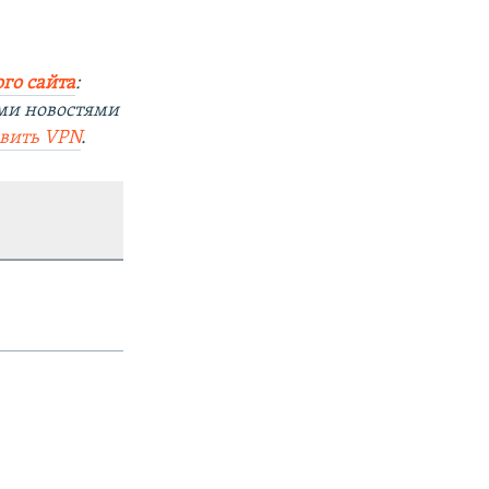
го сайта
:
ми новостями
овить
VPN
.