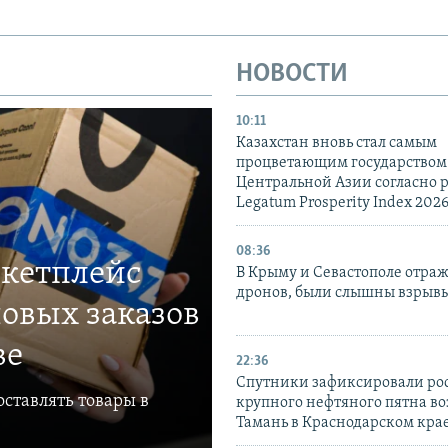
НОВОСТИ
10:11
Казахстан вновь стал самым
процветающим государством
Центральной Азии согласно 
Legatum Prosperity Index 202
08:36
ркетплейс
В Крыму и Севастополе отраж
дронов, были слышны взрыв
овых заказов
ве
22:36
Спутники зафиксировали ро
ставлять товары в
крупного нефтяного пятна во
Тамань в Краснодарском кра