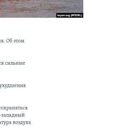
я. Об этом
ся сильные
 ухудшения
сохраняться
о-западный
атура воздуха