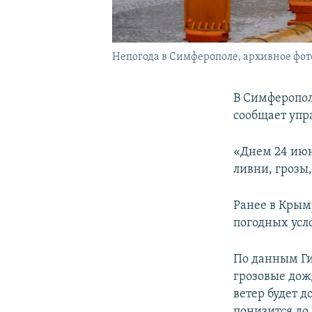
Непогода в Симферополе, архивное фот
В Симферопол
сообщает упр
«Днем 24 июн
ливни, грозы,
Ранее в Кры
погодных усл
По данным Ги
грозовые дож
ветер будет 
понизится до 2