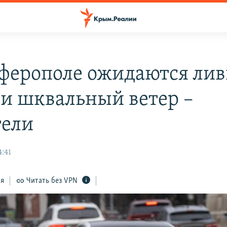
ферополе ожидаются лив
 и шквальный ветер –
тели
4:41
ся
Читать без VPN