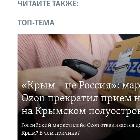
ЧИТАЙТЕ ТАКЖЕ:
ТОП-ТЕМА
«Крым – не Россия»: ма
Ozon прекратил прием н
на Крымском полуостро
Российский маркетплейс Ozon отказывается до
Крым? В чем причина?