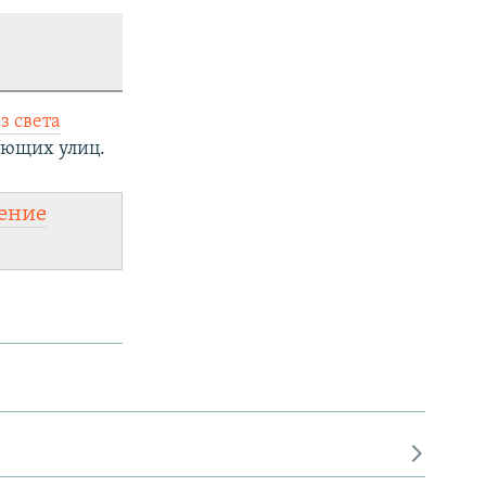
з света
ающих улиц.
ение