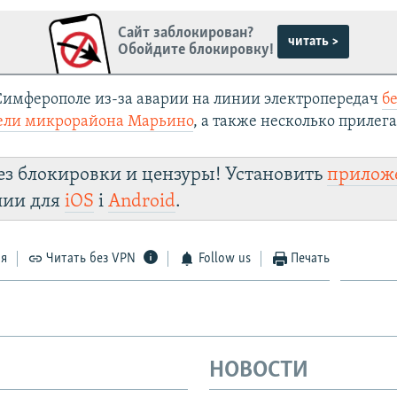
Сайт заблокирован?
читать >
Обойдите блокировку!
 Симферополе из-за аварии на линии электропередач
бе
тели микрорайона Марьино
, а также несколько прилег
ез блокировки и цензуры! Установить
прилож
лии для
iOS
і
Android
.
ся
Читать без VPN
Follow us
Печать
НОВОСТИ