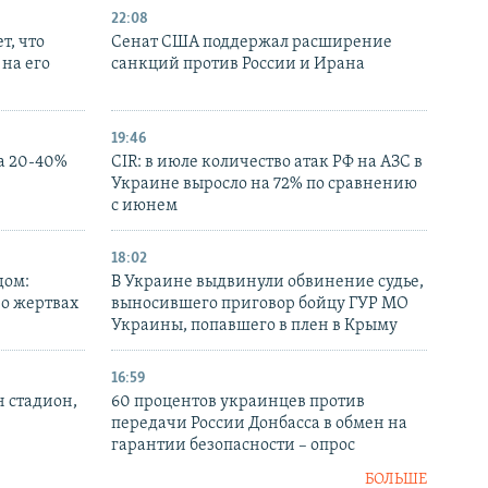
22:08
т, что
Сенат США поддержал расширение
на его
санкций против России и Ирана
19:46
а 20-40%
CIR: в июле количество атак РФ на АЗС в
Украине выросло на 72% по сравнению
с июнем
18:02
дом:
В Украине выдвинули обвинение судье,
 о жертвах
выносившего приговор бойцу ГУР МО
Украины, попавшего в плен в Крыму
16:59
н стадион,
60 процентов украинцев против
передачи России Донбасса в обмен на
гарантии безопасности – опрос
БОЛЬШЕ