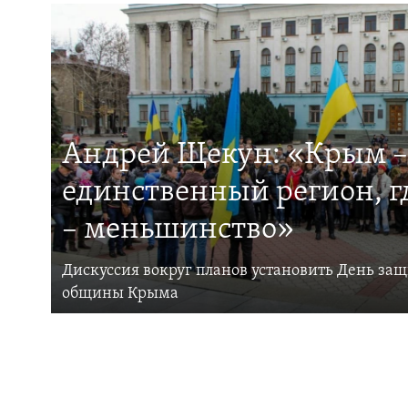
Андрей Щекун: «Крым –
единственный регион, 
– меньшинство»
Дискуссия вокруг планов установить День за
общины Крыма