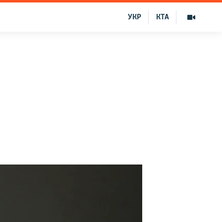
УКР
КТА