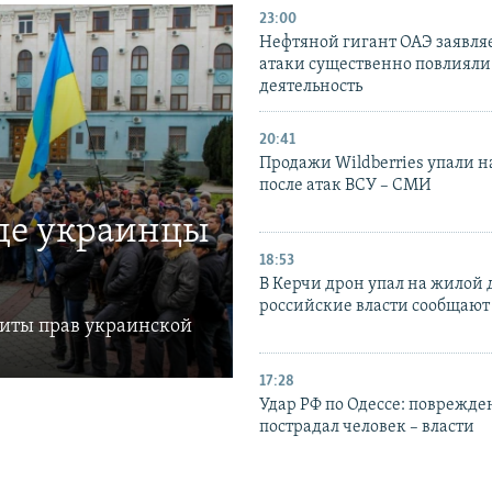
23:00
Нефтяной гигант ОАЭ заявляе
атаки существенно повлияли 
деятельность
20:41
Продажи Wildberries упали н
после атак ВСУ – СМИ
где украинцы
18:53
В Керчи дрон упал на жилой 
российские власти сообщают
щиты прав украинской
17:28
Удар РФ по Одессе: поврежде
пострадал человек – власти