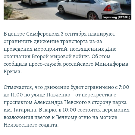
ПРИСОЕДИНЯЙТЕСЬ!
ПОБЕДИТЕЛЕЙ НЕ СУДЯТ?
КРЫМ.НЕПОКОРЕННЫЙ
ELIFBE
В центре Симферополя 3 сентября планируют
УКРАИНСКАЯ ПРОБЛЕМА КРЫМА
ограничить движение транспорта из-за
Все сайты RFE/RL
проведения мероприятий. посвященных Дню
окончания Второй мировой войны. Об этом
сообщила пресс-служба российского Мининформа
Крыма.
Отмечается, что движение будет ограничено с 7:00
до 11:00 по улице Павленко – от перекрестка с
проспектом Александра Невского в сторону парка
им. Гагарина. В парке в 10:00 состоится церемония
возложения цветов к Вечному огню на могиле
Неизвестного солдата.