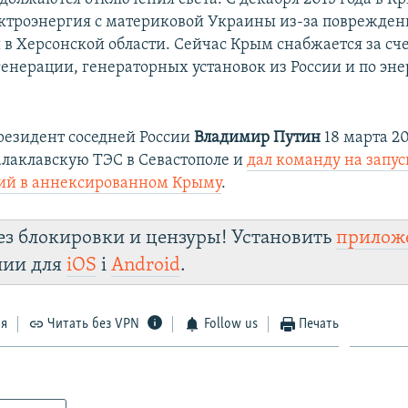
ектроэнергия с материковой Украины из-за поврежден
 в Херсонской области. Сейчас Крым снабжается за сч
генерации, генераторных установок из России и по эне
езидент соседней России
Владимир Путин
18 марта 20
алаклавскую ТЭС в Севастополе и
дал команду на запус
ий в аннексированном Крыму
.
ез блокировки и цензуры! Установить
прилож
лии для
iOS
і
Android
.
ся
Читать без VPN
Follow us
Печать