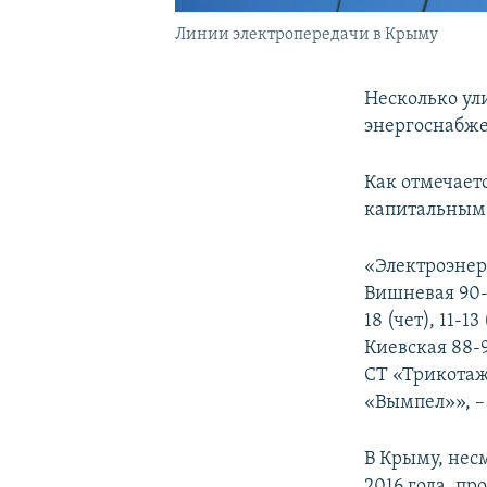
Линии электропередачи в Крыму
Несколько ул
энергоснабже
Как отмечаетс
капитальным
«Электроэнерг
Вишневая 90-1
18 (чет), 11-1
Киевская 88-9
СТ «Трикотаж
«Вымпел»», –
В Крыму, нес
2016 года, пр