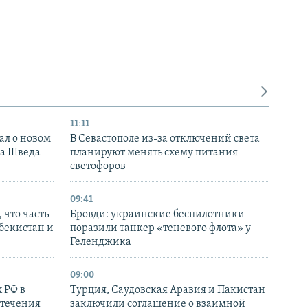
11:11
ал о новом
В Севастополе из-за отключений света
ка Шведа
планируют менять схему питания
светофоров
09:41
 что часть
Бровди: украинские беспилотники
збекистан и
поразили танкер «теневого флота» у
Геленджика
09:00
 РФ в
Турция, Саудовская Аравия и Пакистан
стечения
заключили соглашение о взаимной