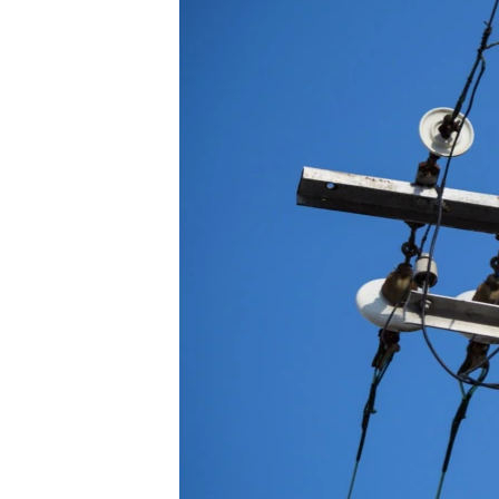
ПОБЕДИТЕЛЕЙ НЕ СУДЯТ?
КРЫМ.НЕПОКОРЕННЫЙ
ELIFBE
УКРАИНСКАЯ ПРОБЛЕМА КРЫМА