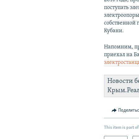
поступать эл
электроопоры
собственной 
Кубани.
Напомним, пр
приехал на Б
электростанц
Новости б
Крым.Реа
Поделить
This item is part of