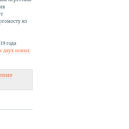
ия
ет
ргомосту из
19 года
к двух новых
ение