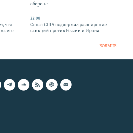
обороне
22:08
т, что
Сенат США поддержал расширение
на его
санкций против России и Ирана
БОЛЬШЕ