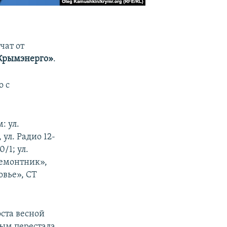
чат от
Крымэнерго»
.
о с
: ул.
 ул. Радио 12-
0/1; ул.
«Ремонтник»,
овье», СТ
оста весной
рым перестала