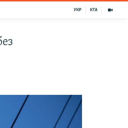
УКР
КТА
без