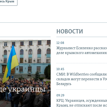
есь Крым
НОВОСТИ
12:08
Журналист Есипенко рассказ
деле крымского автомехани
10:45
СМИ: В Wildberries сообщили,
складов могут перенести в У
Беларусь
где украинцы
09:29
КРЦ: Украинцев, осужденных
Крыму, не отпускают после и