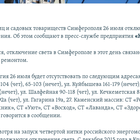
иц и садовых товариществ Симферополя 26 июля отклю
ния. Об этом сообщают в пресс-службе предприятия
«
я, отключение света в Симферополе в этот день связан
 ремонтом.
ия 26 июля будет отсутствовать по следующим адресам
04 (чет), 65-103 (нечет), ул. Куйбышева 161-179 (нечет),
3 (нечет), ул. Шалфейная 90-118 (чет), ул. Кечкеметская 8
2а (чет), ул. Гагарина 19а, 27. Каменский массив: СТ 
ник», СТ «Уют», СТ «Восход», СТ «Лаванда», СТ «Здор
 говорится в сообщении.
мотря на запуск четвертой нитки российского энергом
одолжаются отключения света. С декабря 2015 года в К