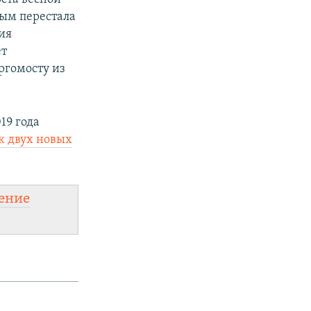
рым перестала
ия
ет
ргомосту из
19 года
к двух новых
ение