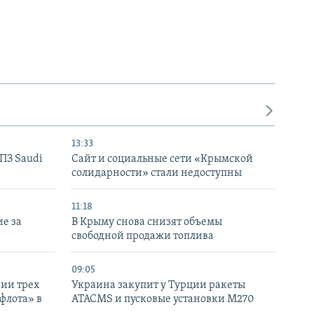
13:33
НПЗ Saudi
Сайт и социальные сети «Крымской
солидарности» стали недоступны
11:18
е за
В Крыму снова снизят объемы
свободной продажи топлива
09:05
нии трех
Украина закупит у Турции ракеты
флота» в
ATACMS и пусковые установки M270