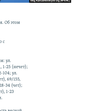
я. Об этом
о с
м: ул.
, 1-25 (нечет);
-104; ул.
т), 69/155,
28-34 (чет);
т), 1-23
и.
оста весной