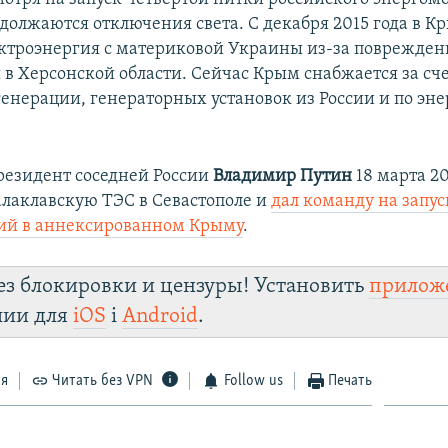
одолжаются отключения света. С декабря 2015 года в К
ектроэнергия с материковой Украины из-за поврежден
 в Херсонской области. Сейчас Крым снабжается за сч
генерации, генераторных установок из России и по эне
езидент соседней России
Владимир Путин
18 марта 20
алаклавскую ТЭС в Севастополе и
дал команду на запус
ий в аннексированном Крыму
.
ез блокировки и цензуры! Установить
прилож
лии для
iOS
і
Android
.
ся
Читать без VPN
Follow us
Печать