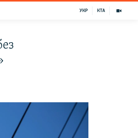
УКР
КТА
без
»