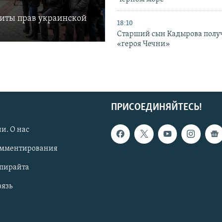
щиты прав украинской
18:10
Старший сын Кадырова полу
«героя Чечни»
ПРИСОЕДИНЯЙТЕСЬ!
и. О нас
омментирования
опирайта
вязь