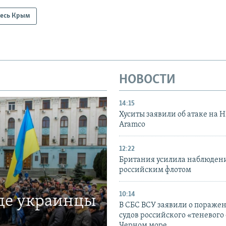
есь Крым
НОВОСТИ
14:15
Хуситы заявили об атаке на 
Aramco
12:22
Британия усилила наблюдени
российским флотом
10:14
где украинцы
В СБС ВСУ заявили о пораже
судов российского «теневого 
Черном море