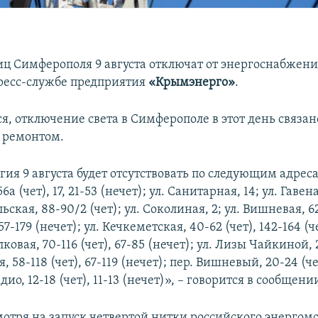
иц Симферополя 9 августа отключат от энергоснабжени
ресс-службе предприятия
«Крымэнерго»
.
я, отключение света в Симферополе в этот день связан
 ремонтом.
ия 9 августа будет отсутствовать по следующим адреса
6а (чет), 17, 21-53 (нечет); ул. Санитарная, 14; ул. Гавена
ьская, 88-90/2 (чет); ул. Соколиная, 2; ул. Вишневая, 62
-179 (нечет); ул. Кечкеметская, 40-62 (чет), 142-164 (че
лковая, 70-116 (чет), 67-85 (нечет); ул. Лизы Чайкиной, 
 58-118 (чет), 67-119 (нечет); пер. Вишневый, 20-24 (че
адио, 12-18 (чет), 11-13 (нечет)», – говорится в сообщени
мотря на запуск четвертой нитки российского энергом