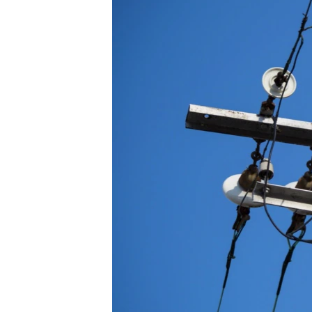
ПОБЕДИТЕЛЕЙ НЕ СУДЯТ?
КРЫМ.НЕПОКОРЕННЫЙ
ELIFBE
УКРАИНСКАЯ ПРОБЛЕМА КРЫМА