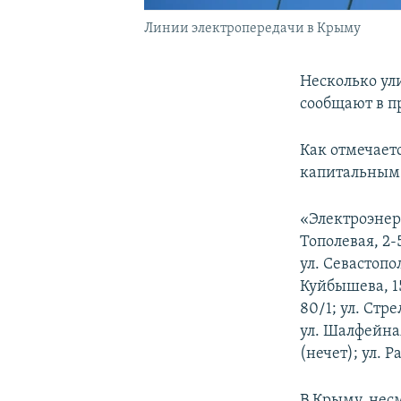
Линии электропередачи в Крыму
Несколько ул
сообщают в п
Как отмечаетс
капитальным
«Электроэнерг
Тополевая, 2-5
ул. Севастопол
Куйбышева, 157
80/1; ул. Стре
ул. Шалфейная,
(нечет); ул. Р
В Крыму, нес