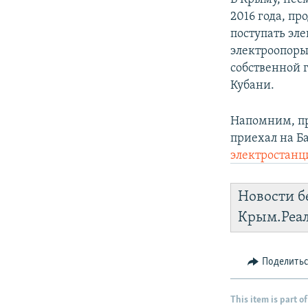
2016 года, пр
поступать эл
электроопоры
собственной 
Кубани.
Напомним, пр
приехал на Б
электростанц
Новости б
Крым.Реа
Поделить
This item is part of