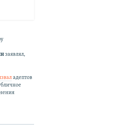
зу
ин
заявлял,
извал
адептов
убличное
анения