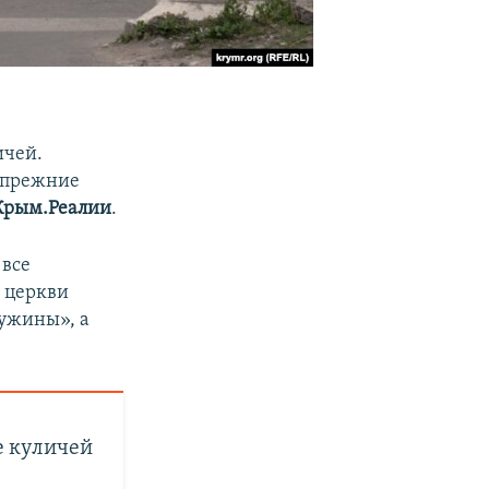
ичей.
в прежние
Крым.Реалии
.
 все
и церкви
ужины», а
е куличей