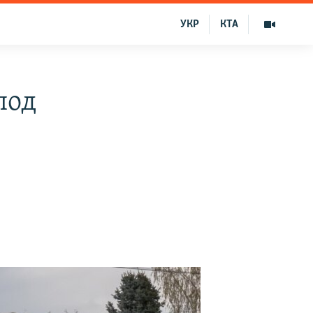
УКР
КТА
под