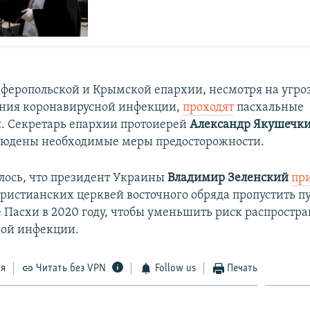
феропольской и Крымской епархии, несмотря на угро
ения коронавирусной инфекции,
проходят
пасхальные
. Секретарь епархии протоиерей
Александр Якушечк
блюдены необходимые меры предосторожности.
лось, что президент Украины
Владимир Зеленский
пр
ристианских церквей восточного обряда пропустить п
 Пасхи в 2020 году, чтобы уменьшить риск распростр
ной инфекции.
ся
Читать без VPN
Follow us
Печать