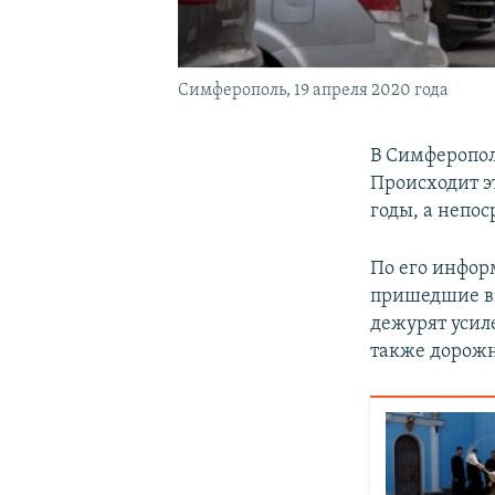
Симферополь, 19 апреля 2020 года
В Симферопол
Происходит э
годы, а непо
По его инфор
пришедшие вз
дежурят усил
также дорожн