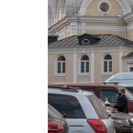
ПОБЕДИТЕЛЕЙ НЕ СУДЯТ?
КРЫМ.НЕПОКОРЕННЫЙ
ELIFBE
УКРАИНСКАЯ ПРОБЛЕМА КРЫМА