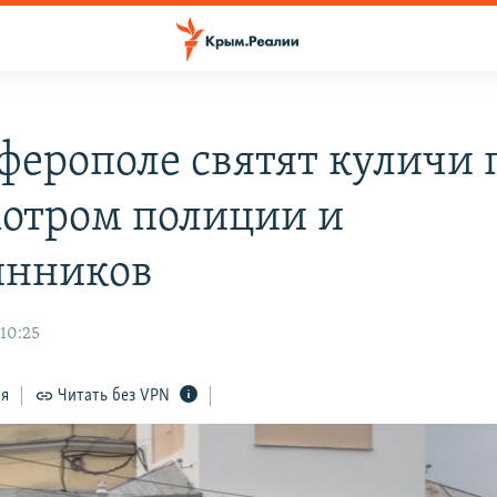
ферополе святят куличи 
отром полиции и
инников
 10:25
ся
Читать без VPN