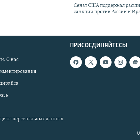
Сенат США поддержал расш
санкций против России и Ир
ПРИСОЕДИНЯЙТЕСЬ!
и. О нас
омментирования
опирайта
вязь
ащиты персональных данных
U