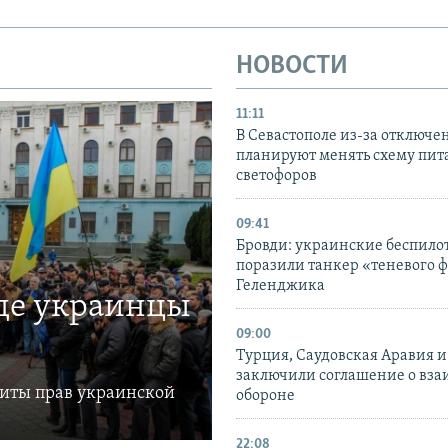
НОВОСТИ
11:11
В Севастополе из-за отключе
планируют менять схему пит
светофоров
09:41
Бровди: украинские беспил
поразили танкер «теневого ф
Геленджика
где украинцы
09:00
Турция, Саудовская Аравия 
заключили соглашение о вз
щиты прав украинской
обороне
22:08