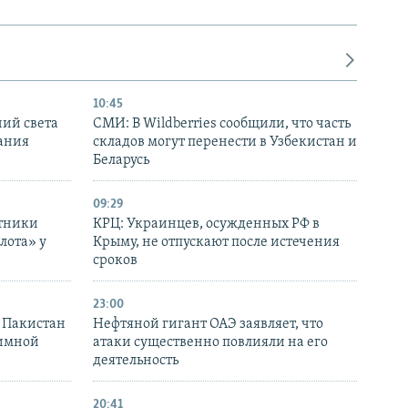
10:45
ний света
СМИ: В Wildberries сообщили, что часть
ания
складов могут перенести в Узбекистан и
Беларусь
09:29
отники
КРЦ: Украинцев, осужденных РФ в
лота» у
Крыму, не отпускают после истечения
сроков
23:00
и Пакистан
Нефтяной гигант ОАЭ заявляет, что
аимной
атаки существенно повлияли на его
деятельность
20:41