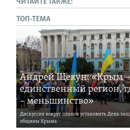
ЧИТАЙТЕ ТАКЖЕ:
ТОП-ТЕМА
Андрей Щекун: «Крым –
единственный регион, 
– меньшинство»
Дискуссия вокруг планов установить День за
общины Крыма