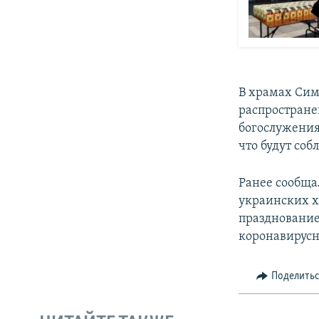
В храмах Сим
распростран
богослужения
что будут со
Ранее сообща
украинских х
празднование
коронавирус
Поделить