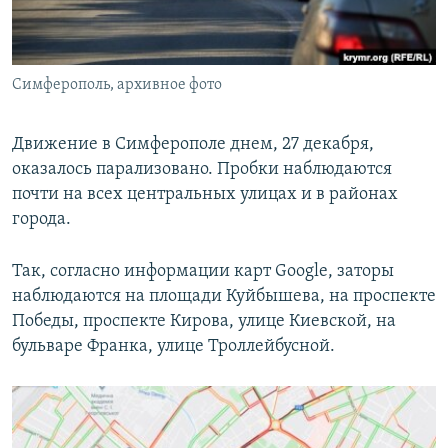
ПРИСОЕДИНЯЙТЕСЬ!
ПОБЕДИТЕЛЕЙ НЕ СУДЯТ?
КРЫМ.НЕПОКОРЕННЫЙ
Симферополь, архивное фото
ELIFBE
УКРАИНСКАЯ ПРОБЛЕМА КРЫМА
Движение в Симферополе днем, 27 декабря,
Все сайты RFE/RL
оказалось парализовано. Пробки наблюдаются
почти на всех центральных улицах и в районах
города.
Так, согласно информации карт Google, заторы
наблюдаются на площади Куйбышева, на проспекте
Победы, проспекте Кирова, улице Киевской, на
бульваре Франка, улице Троллейбусной.