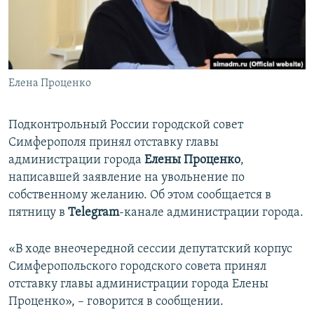
ПРИСОЕДИНЯЙТЕСЬ!
ПОБЕДИТЕЛЕЙ НЕ СУДЯТ?
КРЫМ.НЕПОКОРЕННЫЙ
ELIFBE
Елена Проценко
УКРАИНСКАЯ ПРОБЛЕМА КРЫМА
Все сайты RFE/RL
Подконтрольный России городской совет
Симферополя принял отставку главы
администрации города
Елены Проценко
,
написавшей заявление на увольнение по
собственному желанию. Об этом сообщается в
пятницу в
Telegram
-канале администрации города.
«В ходе внеочередной сессии депутатский корпус
Симферопольского городского совета принял
отставку главы администрации города Елены
Проценко», – говорится в сообщении.