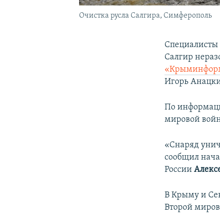
Очистка русла Салгира, Симферополь
Специалисты
Салгир нераз
«Крыминфор
Игорь Анацк
По информац
мировой войн
«Снаряд унич
сообщил нача
России
Алексе
В Крыму и Се
Второй миров