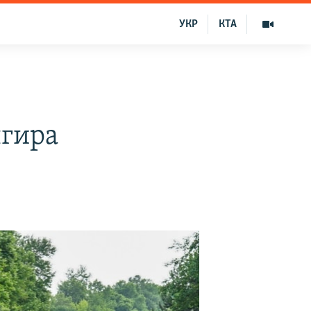
УКР
КТА
лгира