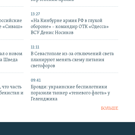
13:27
оссийские
«На Кинбурне армия РФ в глухой
ке «Сиваш»
обороне» – командир ОТК «Одесса»
ВСУ Денис Носиков
11:11
ал о новом
В Севастополе из-за отключений света
ка Шведа
планируют менять схему питания
светофоров
09:41
 что часть
Бровди: украинские беспилотники
збекистан и
поразили танкер «теневого флота» у
Геленджика
БОЛЬШЕ