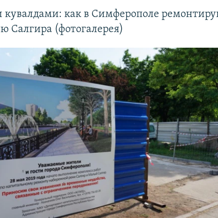
и кувалдами: как в Симферополе ремонтир
ю Салгира (фотогалерея)