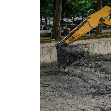
ПОБЕДИТЕЛЕЙ НЕ СУДЯТ?
КРЫМ.НЕПОКОРЕННЫЙ
ELIFBE
УКРАИНСКАЯ ПРОБЛЕМА КРЫМА