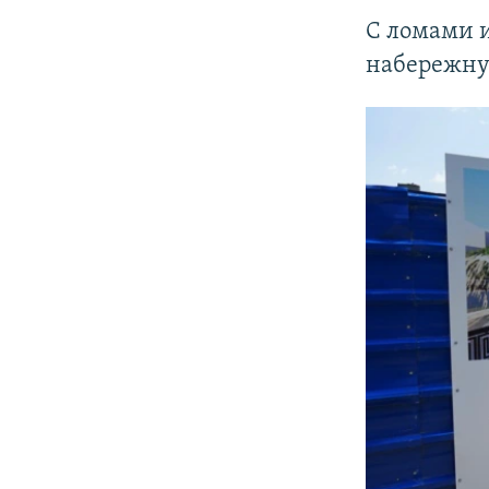
С ломами 
набережну