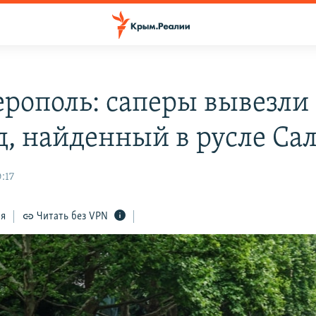
рополь: саперы вывезли
д, найденный в русле Са
:17
ся
Читать без VPN