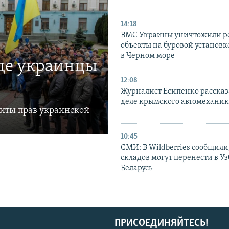
14:18
ВМС Украины уничтожили р
объекты на буровой установ
в Черном море
где украинцы
12:08
Журналист Есипенко рассказ
деле крымского автомехани
щиты прав украинской
10:45
СМИ: В Wildberries сообщили,
складов могут перенести в У
Беларусь
ПРИСОЕДИНЯЙТЕСЬ!