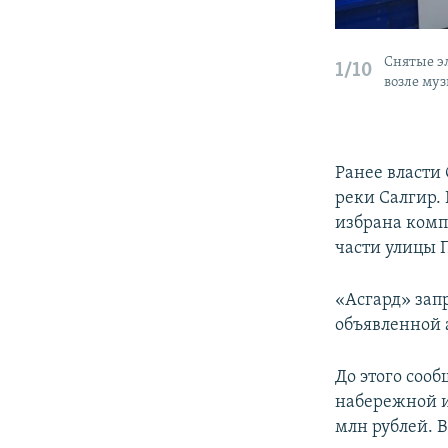
Снятые э
1/10
возле му
Ранее власти
реки Салгир.
избрана комп
части улицы 
«Асгард» запр
объявленной 
До этого соо
набережной и
млн рублей. 