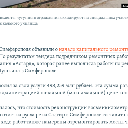
лементы чугунного ограждения складируют на специальном участ
зыкального училища
 Симферополя объявили о
начале капитального ремонт
 По результатам тендера подрядчиком ремонтных рабо
ания «Асгард», которая ранее выполняла работы по р
Пушкина в Симферополе.
осил за свои услуги 498,259 млн рублей. Эта сумма ра
администрацией начальной (максимальной) цене конт
бщалось, что стоимость реконструкции восьмикилометр
 очистки русла реки Салгир в Симферополе составит п
В ходе работ также намерены отремонтировать мосты ч