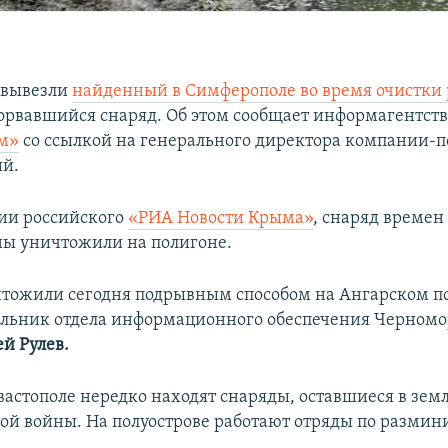
 вывезли
найденный в Симферополе во время очистки 
орвавшийся снаряд. Об этом сообщает информагентст
м»
со ссылкой на генерального директора компании-
ий.
ии российского
«РИА Новости Крыма»
, снаряд времен
ы уничтожили на полигоне.
тожили сегодня подрывным способом на Ангарском по
льник отдела информационного обеспечения Черномо
й Рулев.
вастополе нередко находят снаряды, оставшиеся в зем
ой войны. На полуострове работают отряды по разми