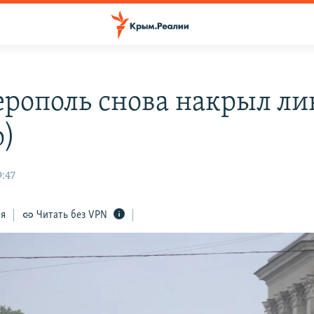
рополь снова накрыл ли
о)
9:47
ся
Читать без VPN