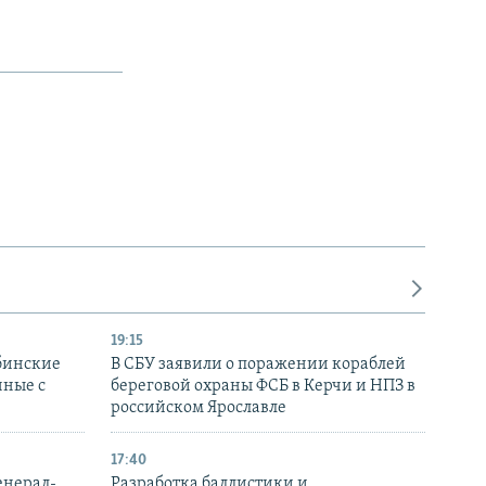
19:15
бинские
В СБУ заявили о поражении кораблей
нные с
береговой охраны ФСБ в Керчи и НПЗ в
российском Ярославле
17:40
енерал-
Разработка баллистики и