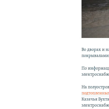
Во дворах и 
покрывалами 
По информа
электроснабж
На полуостро
подтопленны
Казачья Бухта
электроснабж