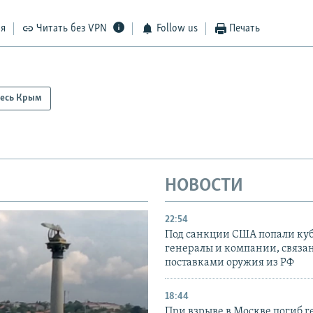
ся
Читать без VPN
Follow us
Печать
есь Крым
НОВОСТИ
22:54
Под санкции США попали ку
генералы и компании, связа
поставками оружия из РФ
18:44
При взрыве в Москве погиб г