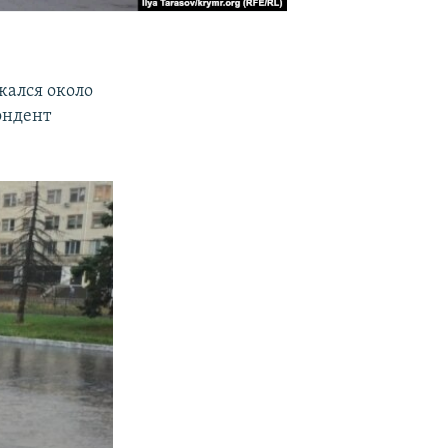
жался около
ондент