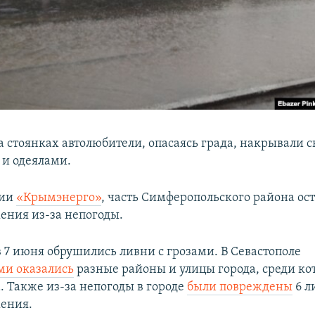
на стоянках автолюбители, опасаясь града, накрывали
и одеялами.
ции
«Крымэнерго»
, часть Симферопольского района ост
ения из-за непогоды.
в 7 июня обрушились ливни с грозами. В Севастополе
ми оказались
разные районы и улицы города, среди ко
. Также из-за непогоды в городе
были повреждены
6 л
ения.