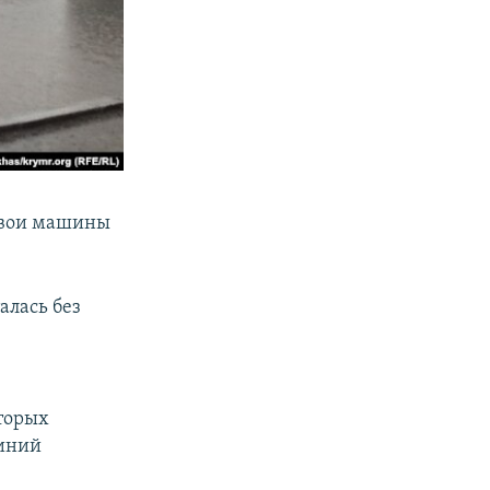
 свои машины
алась без
торых
иний