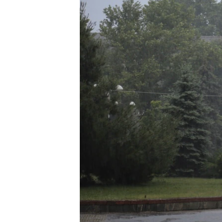
ПОБЕДИТЕЛЕЙ НЕ СУДЯТ?
КРЫМ.НЕПОКОРЕННЫЙ
ELIFBE
УКРАИНСКАЯ ПРОБЛЕМА КРЫМА