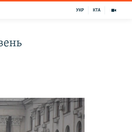
УКР
КТА
вень