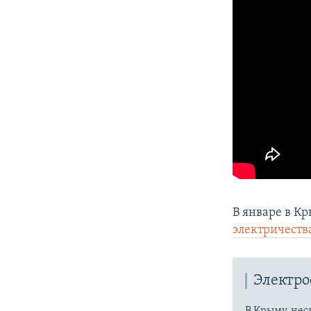
В январе в К
электричеств
Электр
В Крыму, нес