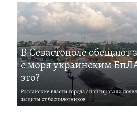
В Севастополе обещают 
с моря украинским БпЛА
это?
Российские власти города анонсировали появ
защиты от беспилотников