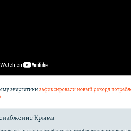
рыму энергетики
зафиксировали новый рекорд потреб
а.
оснабжение Крыма
мотря на запуск четвертой нитки российского энергомоста ве