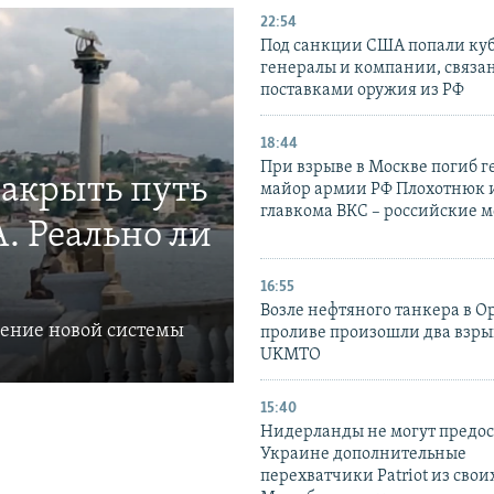
22:54
Под санкции США попали ку
генералы и компании, связа
поставками оружия из РФ
18:44
При взрыве в Москве погиб г
закрыть путь
майор армии РФ Плохотнюк и
главкома ВКС – российские 
. Реально ли
16:55
Возле нефтяного танкера в 
ление новой системы
проливе произошли два взры
UKMTO
15:40
Нидерланды не могут предос
Украине дополнительные
перехватчики Patriot из своих