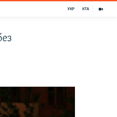
УКР
КТА
без