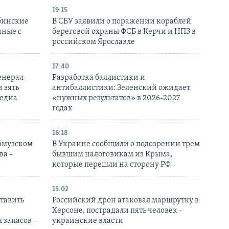
19:15
бинские
В СБУ заявили о поражении кораблей
нные с
береговой охраны ФСБ в Керчи и НПЗ в
российском Ярославле
17:40
енерал-
Разработка баллистики и
 зять
антибаллистики: Зеленский ожидает
медиа
«нужных результатов» в 2026-2027
годах
16:18
Ормузском
В Украине сообщили о подозрении трем
ва –
бывшим налоговикам из Крыма,
которые перешли на сторону РФ
15:02
тавить
Российский дрон атаковал маршрутку в
Херсоне, пострадали пять человек –
 запасов –
украинские власти