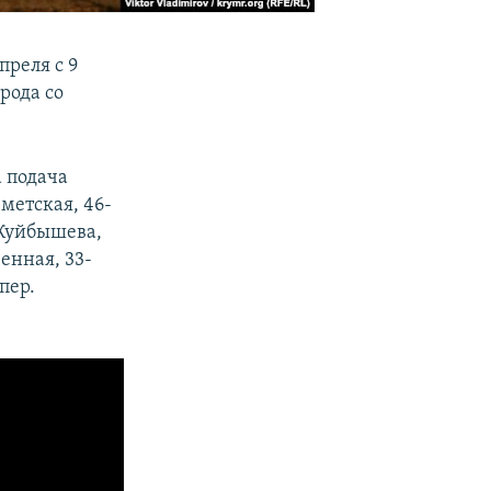
преля с 9
рода со
а подача
еметская, 46-
. Куйбышева,
венная, 33-
 пер.