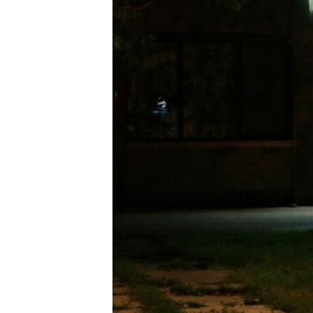
ПОБЕДИТЕЛЕЙ НЕ СУДЯТ?
КРЫМ.НЕПОКОРЕННЫЙ
ELIFBE
УКРАИНСКАЯ ПРОБЛЕМА КРЫМА