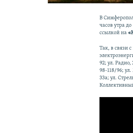
В Симферополе
часов утра до
ссылкой на
«
Так, в связи
электроэнерги
92; ул. Радио,
98-118/96; ул
33а; ул. Стрел
Коллективный