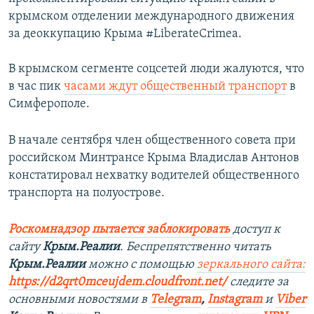
крымском отделении международного движения
за деоккупацию Крыма #LiberateCrimea.
В крымском сегменте соцсетей люди жалуются, что
в час пик
часами ждут общественный транспорт
в
Симферополе.
В начале сентября член общественного совета при
российском Минтрансе Крыма Владислав Антонов
констатировал нехватку водителей общественного
транспорта на полуострове.
Роскомнадзор пытается заблокировать
доступ к
сайту
Крым.Реалии
. Беспрепятственно читать
Крым.Реалии
можно с помощью
зеркального сайта:
https://d2qrt0mceujdem.cloudfront.net/
следите за
основными новостями в
Telegram
,
Instagram
и
Viber