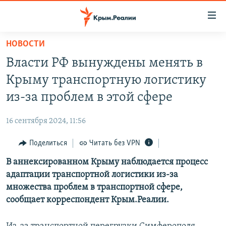
Доступность
ссылки
Вернуться
НОВОСТИ
к
НОВОСТИ
Власти РФ вынуждены менять в
основному
СПЕЦПРОЕКТЫ
содержанию
Крыму транспортную логистику
ВОДА
Вернутся
ГРУЗ 200
из-за проблем в этой сфере
к
ИСТОРИЯ
КАРТА ВОЕННЫХ ОБЪЕКТОВ КРЫМА
главной
16 сентября 2024, 11:56
ЕЩЕ
11 ЛЕТ ОККУПАЦИИ КРЫМА. 11 ИСТОРИЙ СОПРОТИВЛЕНИЯ
навигации
Вернутся
Поделиться
Читать без VPN
РАДІО СВОБОДА
ИНТЕРАКТИВ
к
В аннексированном Крыму наблюдается процесс
КАК ОБОЙТИ БЛОКИРОВКУ
ИНФОГРАФИКА
поиску
адаптации транспортной логистики из-за
ТЕЛЕПРОЕКТ КРЫМ.РЕАЛИИ
множества проблем в транспортной сфере,
Українською
сообщает корреспондент Крым.Реалии.
СОВЕТЫ ПРАВОЗАЩИТНИКОВ
Qırımtatar
ПРОПАВШИЕ БЕЗ ВЕСТИ