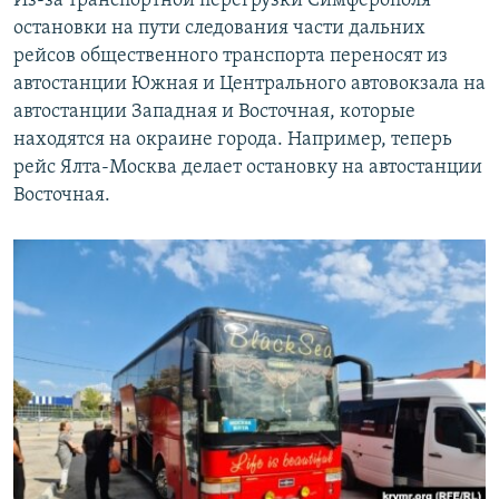
Из-за транспортной перегрузки Симферополя
ПРИСОЕДИНЯЙТЕСЬ!
ПОБЕДИТЕЛЕЙ НЕ СУДЯТ?
остановки на пути следования части дальних
рейсов общественного транспорта переносят из
КРЫМ.НЕПОКОРЕННЫЙ
автостанции Южная и Центрального автовокзала на
ELIFBE
автостанции Западная и Восточная, которые
находятся на окраине города. Например, теперь
УКРАИНСКАЯ ПРОБЛЕМА КРЫМА
рейс Ялта-Москва делает остановку на автостанции
Все сайты RFE/RL
Восточная.