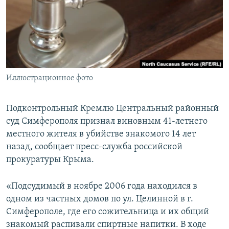
ПРИСОЕДИНЯЙТЕСЬ!
ПОБЕДИТЕЛЕЙ НЕ СУДЯТ?
КРЫМ.НЕПОКОРЕННЫЙ
ELIFBE
УКРАИНСКАЯ ПРОБЛЕМА КРЫМА
Все сайты RFE/RL
Иллюстрационное фото
Подконтрольный Кремлю Центральный районный
суд Симферополя признал виновным 41-летнего
местного жителя в убийстве знакомого 14 лет
назад, сообщает пресс-служба российской
прокуратуры Крыма.
«Подсудимый в ноябре 2006 года находился в
одном из частных домов по ул. Целинной в г.
Симферополе, где его сожительница и их общий
знакомый распивали спиртные напитки. В ходе