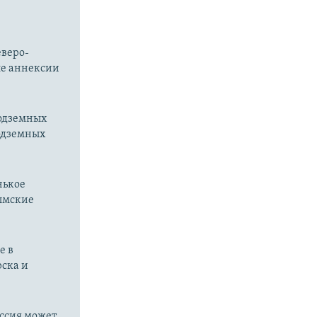
еверо-
ле аннексии
подземных
подземных
нькое
рымские
е в
рска и
оссия может