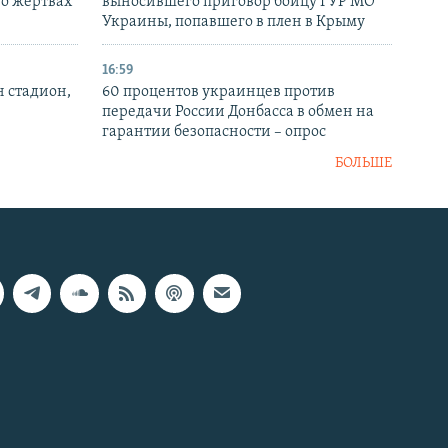
 о жертвах
выносившего приговор бойцу ГУР МО
Украины, попавшего в плен в Крыму
16:59
н стадион,
60 процентов украинцев против
передачи России Донбасса в обмен на
гарантии безопасности – опрос
БОЛЬШЕ