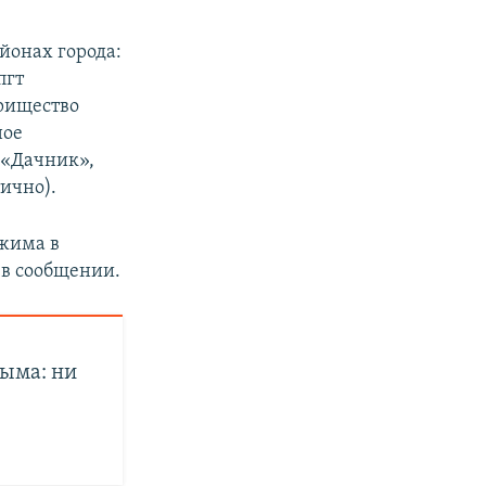
йонах города:
пгт
арищество
ное
 «Дачник»,
ично).
ежима в
 в сообщении.
ыма: ни