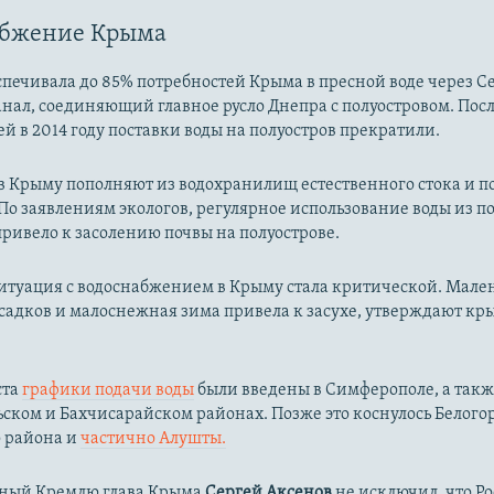
абжение Крыма
печивала до 85% потребностей Крыма в пресной воде через С
нал, соединяющий главное русло Днепра с полуостровом. Пос
й в 2014 году поставки воды на полуостров прекратили.
 в Крыму пополняют из водохранилищ естественного стока и 
По заявлениям экологов, регулярное использование воды из 
ривело к засолению почвы на полуострове.
ситуация с водоснабжением в Крыму стала критической. Мале
садков и малоснежная зима привела к засухе, утверждают к
ста
графики подачи воды
были введены в Симферополе, а такж
ком и Бахчисарайском районах. Позже это коснулось Белого
о района и
частично Алушты.
ный Кремлю глава Крыма
Сергей Аксенов
не исключил, что Р