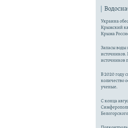
Водосн
Украина обес
Крымский ка
Крыма Россие
Запасы воды
источников. 
источников п
В 2020 году 
количество о
ученые.
С конца авгу
Симферопольс
Белогорског
Подконтроль