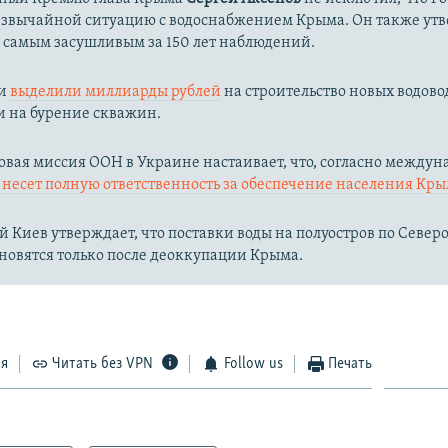
езвычайной ситуацию с водоснабжением Крыма. Он также утв
л самым засушливым за 150 лет наблюдений.​
ии
выделили миллиарды рублей
на строительство новых водово
и на бурение скважин.
вая миссия ООН в Украине настаивает, что, согласно между
несет полную ответственность за обеспечение населения Кры
 Киев утверждает, что поставки воды на полуостров по Севе
новятся только после деоккупации Крыма.
ся
Читать без VPN
Follow us
Печать