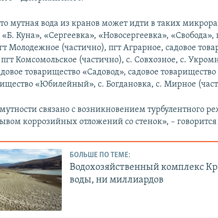
что мутная вода из кранов может идти в таких микрора
«Б. Куна», «Сергеевка», «Новосергеевка», «Свобода», 
гт Молодежное (частично), пгт Аграрное, садовое тов
пгт Комсомольское (частично), с. Совхозное, с. Укром
садовое товарищество «Садовод», садовое товарищество
рищество «Юбилейный», с. Богдановка, с. Мирное (част
мутности связано с возникновением турбулентного р
мывом коррозийных отложений со стенок», – говорится
БОЛЬШЕ ПО ТЕМЕ:
Водохозяйственный комплекс Кр
воды, ни миллиардов