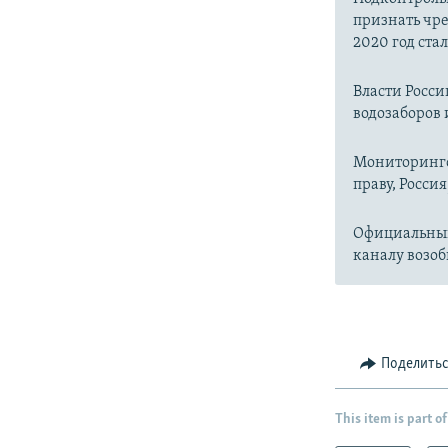
признать чр
2020 год ста
Власти Росс
водозаборов 
Мониторинго
праву, Россия
Официальный
каналу возоб
Поделить
This item is part of