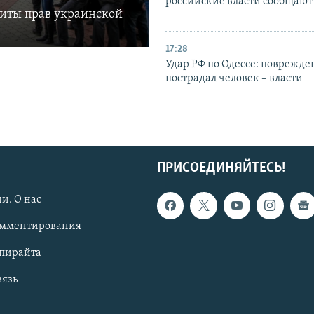
российские власти сообщают
щиты прав украинской
17:28
Удар РФ по Одессе: поврежде
пострадал человек – власти
ПРИСОЕДИНЯЙТЕСЬ!
и. О нас
омментирования
опирайта
вязь