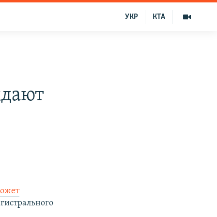
УКР
КТА
ждают
ожет
агистрального