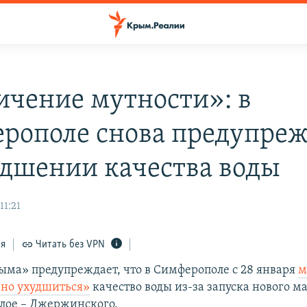
ичение мутности»: в
рополе снова предупре
удшении качества воды
11:21
ся
Читать без VPN
ыма» предупреждает, что в Симферополе с 28 января
м
но ухудшиться»
качество воды из-за запуска нового м
елое – Джержинского.