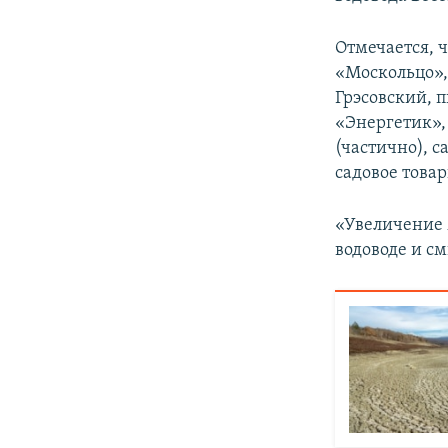
ПОБЕДИТЕЛЕЙ НЕ СУДЯТ?
КРЫМ.НЕПОКОРЕННЫЙ
Отмечается, 
«Москольцо», 
ELIFBE
Грэсовский, п
УКРАИНСКАЯ ПРОБЛЕМА КРЫМА
«Энергетик», 
(частично), 
садовое това
«Увеличение 
водоводе и с