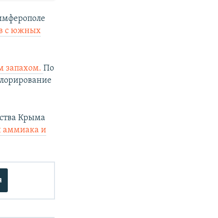
Симферополе
ов с южных
ым запахом.
По
 хлорирование
ства Крыма
и аммиака и
я