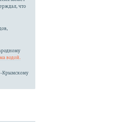
ерждал, что
дов,
народному
ма водой.
ро-Крымскому