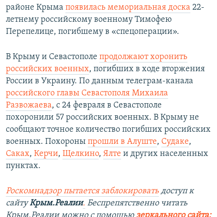
районе Крыма
появилась мемориальная доска
22-
летнему российскому военному Тимофею
Перепелице, погибшему в «спецоперации».
В Крыму и Севастополе
продолжают хоронить
российских военных
, погибших в ходе вторжения
России в Украину. По данным телеграм-канала
российского главы Севастополя Михаила
Развожаева
, с 24 февраля в Севастополе
похоронили 57 российских военных. В Крыму не
сообщают точное количество погибших российских
военных. Похороны
прошли в Алуште
,
Судаке
,
Саках
,
Керчи
,
Щелкино
,
Ялте
и других населенных
пунктах.
Роскомнадзор пытается заблокировать
доступ к
сайту
Крым.Реалии
.
Беспрепятственно читать
Крым.Реалии можно с помощью
зеркального сайта: