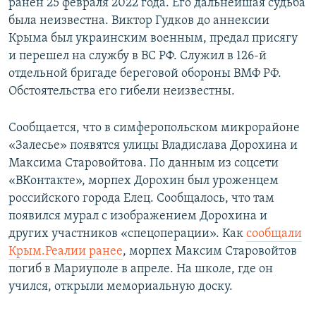
ранен 25 февраля 2022 года. Его дальнейшая судьба
была неизвестна. Виктор Гудков до аннексии
Крыма был украинским военным, предал присягу
и перешел на службу в ВС РФ. Служил в 126-й
отдельной бригаде береговой обороны ВМФ РФ.
Обстоятельства его гибели неизвестны.
Сообщается, что в симферопольском микрорайоне
«Залесье» появятся улицы Владислава Дорохина и
Максима Старовойтова. По данным из соцсети
«ВКонтакте», морпех Дорохин был уроженцем
российского города Елец. Сообщалось, что там
появился мурал с изображением Дорохина и
других участников «спецоперации». Как
сообщали
Крым.Реалии ранее
, морпех Максим Старовойтов
погиб в Мариуполе в апреле. На школе, где он
учился, открыли мемориальную доску.