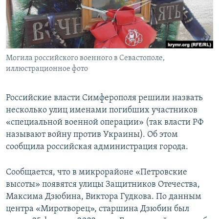
ПРИСОЕДИНЯЙТЕСЬ!
ПОБЕДИТЕЛЕЙ НЕ СУДЯТ?
КРЫМ.НЕПОКОРЕННЫЙ
ELIFBE
Могила российского военного в Севастополе,
УКРАИНСКАЯ ПРОБЛЕМА КРЫМА
иллюстрационное фото
Все сайты RFE/RL
Российские власти Симферополя решили назвать
несколько улиц именами погибших участников
«специальной военной операции» (так власти РФ
называют войну против Украины). Об этом
сообщила российская администрация города.
Сообщается, что в микрорайоне «Петровские
высоты» появятся улицы Защитников Отечества,
Максима Дзюбина, Виктора Гудкова. По данным
центра «Миротворец», старшина Дзюбин был