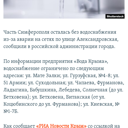
ПРИСОЕДИНЯЙТЕСЬ!
ПОБЕДИТЕЛЕЙ НЕ СУДЯТ?
КРЫМ.НЕПОКОРЕННЫЙ
ELIFBE
Часть Симферополя осталась без водоснабжения
УКРАИНСКАЯ ПРОБЛЕМА КРЫМА
из-за аварии на сетях по улице Александровская,
Все сайты RFE/RL
сообщили в российской администрации города.
По информации предприятия «Вода Крыма»,
водоснабжение ограничено по следующим
адресам: ул. Мате Залки; ул. Гурзуфская, №4-8; ул.
51 Армии; ул. Суходольная; ул. Чапаева, Фурманова,
Ладыгина, Бабушкина, Лебедева, Солнечная (до ул.
Бетховена); ул. Бетховена, Битакская (от ул.
Коцюбинского до ул. Фурманова); ул. Киевская, №
№1-7Б.
Как сообщает
«РИА Новости Крым»
со ссылкой на