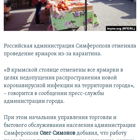
ПРИСОЕДИНЯЙТЕСЬ!
ПОБЕДИТЕЛЕЙ НЕ СУДЯТ?
КРЫМ.НЕПОКОРЕННЫЙ
ELIFBE
УКРАИНСКАЯ ПРОБЛЕМА КРЫМА
Российская администрация Симферополя отменила
Все сайты RFE/RL
проведение ярмарок из-за карантина.
«В крымской столице отменены все ярмарки в
целях недопущения распространения новой
коронавирусной инфекции на территории города»,
– говорится в сообщении пресс-службы
администрации города.
При этом начальник управления торговли и
бытового обслуживания населения администрации
Симферополя
Олег Симонов
добавил, что работу