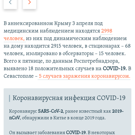
р
л
е
е
д
д
В аннексированном Крыму 3 апреля под
ы
у
медицинским наблюдением находятся
2998
д
ю
человек,
из них под динамическим наблюдением
у
щ
на дому находится 2915 человек, в стационарах – 68
щ
и
человек, изолировано в обсерваторы – 15 человек.
и
й
Всего к пятнице, по данным Роспотребнадзора,
й
с
выявлено 18 положительных случаев на
COVID-19.
В
с
л
Севастополе –
5 случаев заражения коронавирусом.
л
а
а
й
й
д
Коронавирусная инфекция COVID-19
д
Коронавирус
SARS-CoV-2
, ранее известный как
2019-
nCoV
, обнаружили в Китае в конце 2019 года.
Он вызывает заболевания
COVID-19
. В некоторых