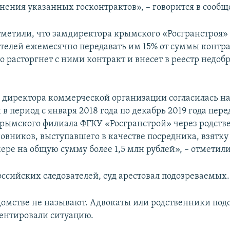
нения указанных госконтрактов», – говорится в сообщ
тметили, что замдиректора крымского «Росгранстроя» 
елей ежемесячно передавать им 15% от суммы контра
о расторгнет с ними контракт и внесет в реестр недо
 директора коммерческой организации согласилась на
в период с января 2018 года по декабрь 2019 года пере
Крымского филиала ФГКУ «Росгранстрой» через родств
овников, выступавшего в качестве посредника, взятку 
ре на общую сумму более 1,5 млн рублей», – отметили
ссийских следователей, суд арестовал подозреваемых.
домстве не называют. Адвокаты или родственники по
ентировали ситуацию.