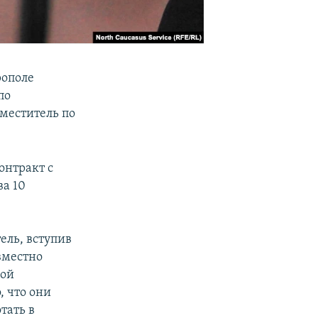
рополе
по
аместитель по
онтракт с
а 10
ель, вступив
вместно
ной
, что они
тать в