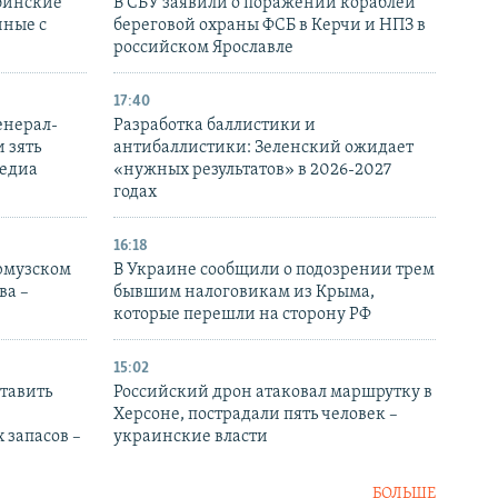
бинские
В СБУ заявили о поражении кораблей
нные с
береговой охраны ФСБ в Керчи и НПЗ в
российском Ярославле
17:40
енерал-
Разработка баллистики и
 зять
антибаллистики: Зеленский ожидает
медиа
«нужных результатов» в 2026-2027
годах
16:18
Ормузском
В Украине сообщили о подозрении трем
ва –
бывшим налоговикам из Крыма,
которые перешли на сторону РФ
15:02
тавить
Российский дрон атаковал маршрутку в
Херсоне, пострадали пять человек –
 запасов –
украинские власти
БОЛЬШЕ