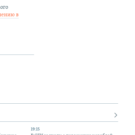
кого
инению в
19:15