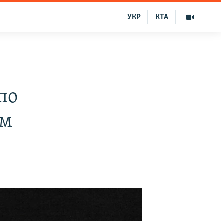
УКР
КТА
по
ом