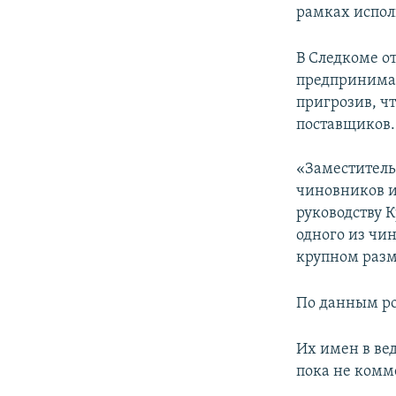
рамках испол
В Следкоме о
предпринимат
пригрозив, чт
поставщиков.
«Заместитель
чиновников и 
руководству 
одного из чин
крупном разме
По данным ро
Их имен в ве
пока не комм