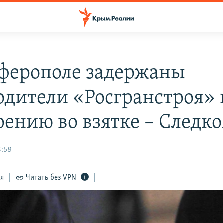
ферополе задержаны
одители «Росгранстроя» 
рению во взятке – Следк
8:58
ся
Читать без VPN