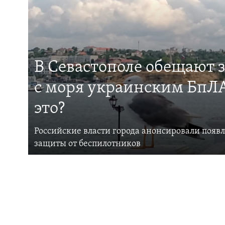
В Севастополе обещают 
с моря украинским БпЛА
это?
Российские власти города анонсировали появ
защиты от беспилотников