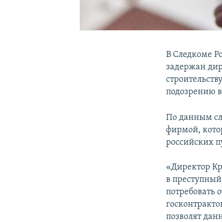
В Следкоме Р
задержан дир
строительству
подозрению в
По данным сле
фирмой, кото
российских п
«Директор Кр
в преступный
потребовать 
госконтрактов
позволят дан