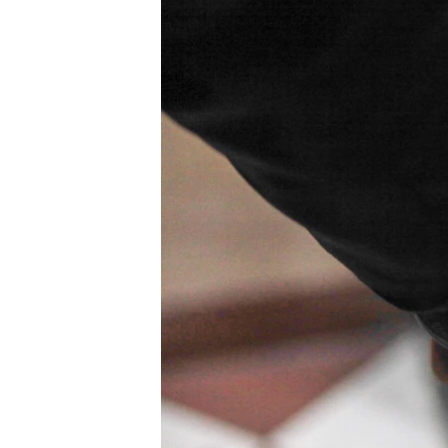
ПОБЕДИТЕЛЕЙ НЕ СУДЯТ?
КРЫМ.НЕПОКОРЕННЫЙ
ELIFBE
УКРАИНСКАЯ ПРОБЛЕМА КРЫМА