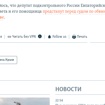
лось, что депутат подконтрольного России Евпаторийс
овета и его помощница
предстанут перед судом по обв
ве
.
ся
Читать без VPN
Follow us
Печать
есь Крым
НОВОСТИ
22:54