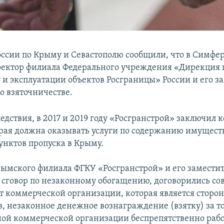
оссии по Крыму и Севастополю сообщили, что в Симфе
ектор филиала Федерального учреждения «Дирекция 
 и эксплуатации объектов Росграницы» России и его з
о взяточничестве.
дствия, в 2017 и 2019 году «Росгранстрой» заключил к
рая должна оказывать услуги по содержанию имуществ
унктов пропуска в Крыму.
ымского филиала ФГКУ «Росгранстрой» и его заместит
 сговор по незаконному обогащению, договорились со
от коммерческой организации, которая является сторо
, незаконное денежное вознаграждение (взятку) за то
ной коммерческой организации беспрепятственно рабо