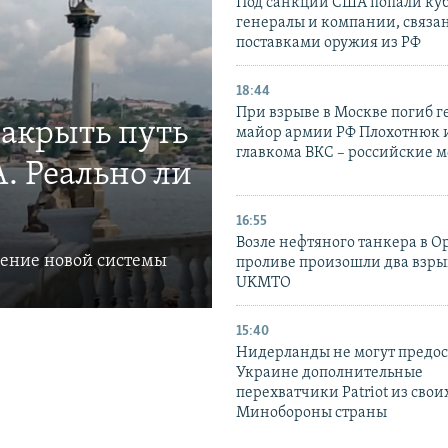
Под санкции США попали ку
генералы и компании, связа
поставками оружия из РФ
18:44
При взрыве в Москве погиб г
закрыть путь
майор армии РФ Плохотнюк и
главкома ВКС – российские 
. Реально ли
16:55
Возле нефтяного танкера в 
ление новой системы
проливе произошли два взры
UKMTO
15:40
Нидерланды не могут предос
Украине дополнительные
перехватчики Patriot из своих
Минобороны страны