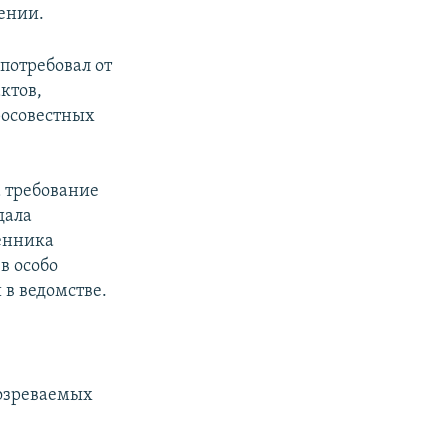
ении.
потребовал от
ктов,
бросовестных
 требование
дала
енника
в особо
 в ведомстве.
дозреваемых