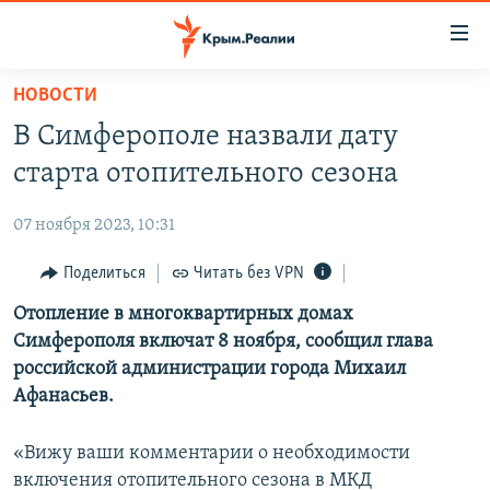
Доступность
ссылки
Вернуться
НОВОСТИ
к
НОВОСТИ
В Симферополе назвали дату
основному
СПЕЦПРОЕКТЫ
содержанию
старта отопительного сезона
ВОДА
Вернутся
ГРУЗ 200
к
07 ноября 2023, 10:31
ИСТОРИЯ
КАРТА ВОЕННЫХ ОБЪЕКТОВ КРЫМА
главной
ЕЩЕ
Поделиться
Читать без VPN
11 ЛЕТ ОККУПАЦИИ КРЫМА. 11 ИСТОРИЙ СОПРОТИВЛЕНИЯ
навигации
Вернутся
РАДІО СВОБОДА
Отопление в многоквартирных домах
ИНТЕРАКТИВ
к
Симферополя включат 8 ноября, сообщил глава
КАК ОБОЙТИ БЛОКИРОВКУ
ИНФОГРАФИКА
поиску
российской администрации города Михаил
ТЕЛЕПРОЕКТ КРЫМ.РЕАЛИИ
Афанасьев.
Українською
СОВЕТЫ ПРАВОЗАЩИТНИКОВ
Qırımtatar
«Вижу ваши комментарии о необходимости
ПРОПАВШИЕ БЕЗ ВЕСТИ
включения отопительного сезона в МКД