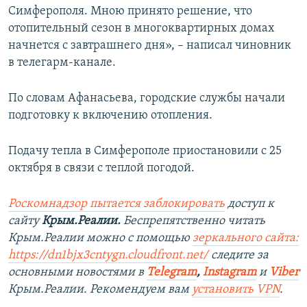
Симферополя. Мною принято решение, что
ПРИСОЕДИНЯЙТЕСЬ!
ПОБЕДИТЕЛЕЙ НЕ СУДЯТ?
отопительный сезон в многоквартирных домах
КРЫМ.НЕПОКОРЕННЫЙ
начнется с завтрашнего дня», – написал чиновник
в телегарм-канале.
ELIFBE
УКРАИНСКАЯ ПРОБЛЕМА КРЫМА
По словам Афанасьева, городские службы начали
Все сайты RFE/RL
подготовку к включению отопления.
Подачу тепла в Симферополе приостановили с 25
октября в связи с теплой погодой.
Роскомнадзор пытается заблокировать
доступ к
сайту
Крым.Реалии.
Беспрепятственно читать
Крым.Реалии можно с помощью
зеркального сайта:
https://dn1bjx3cntygn.cloudfront.net/
следите за
основными новостями в
Telegram
,
Instagram
и
Viber
Крым.Реалии. Рекомендуем вам
установить VPN
.