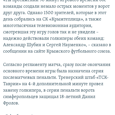
«На протяжении 90 минут игрового времени обе
ПРИСОЕДИНЯЙТЕСЬ!
ПОБЕДИТЕЛЕЙ НЕ СУДЯТ?
команды создали немало острых моментов у ворот
друг друга. Однако 1500 зрителей, которые в этот
КРЫМ.НЕПОКОРЕННЫЙ
день собрались на СК «Крымтеплица», а также
ELIFBE
многотысячная телевизионная аудитория,
смотревшая эту игру голов так и не увидели –
УКРАИНСКАЯ ПРОБЛЕМА КРЫМА
надежно действовали голкиперы обеих команд:
Все сайты RFE/RL
Александр Шубин и Сергей Науменко», – сказано в
сообщении на сайте Крымского футбольного союза.
Согласно регламенту матча, сразу после окончания
основного времени игры была назначена серия
послематчевых пенальти. Тренерский штаб «ТСК-
Таврии» на 4-й дополнительной минуте провел
замену голкипера, в серии пенальти ворота
симферопольцев защищал 18-летний Данил
Фролов.