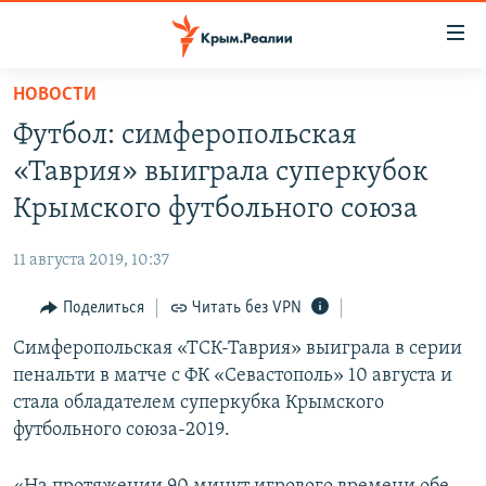
Доступность
ссылки
Вернуться
НОВОСТИ
к
НОВОСТИ
Футбол: симферопольская
основному
СПЕЦПРОЕКТЫ
содержанию
«Таврия» выиграла суперкубок
ВОДА
Вернутся
ГРУЗ 200
Крымского футбольного союза
к
ИСТОРИЯ
КАРТА ВОЕННЫХ ОБЪЕКТОВ КРЫМА
главной
11 августа 2019, 10:37
ЕЩЕ
11 ЛЕТ ОККУПАЦИИ КРЫМА. 11 ИСТОРИЙ СОПРОТИВЛЕНИЯ
навигации
Вернутся
Поделиться
Читать без VPN
РАДІО СВОБОДА
ИНТЕРАКТИВ
к
Симферопольская «ТСК-Таврия» выиграла в серии
КАК ОБОЙТИ БЛОКИРОВКУ
ИНФОГРАФИКА
поиску
пенальти в матче с ФК «Севастополь» 10 августа и
ТЕЛЕПРОЕКТ КРЫМ.РЕАЛИИ
стала обладателем суперкубка Крымского
Українською
футбольного союза-2019.
СОВЕТЫ ПРАВОЗАЩИТНИКОВ
Qırımtatar
ПРОПАВШИЕ БЕЗ ВЕСТИ