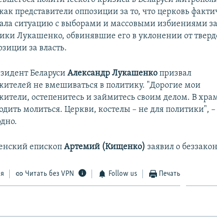
как представители оппозиции за то, что церковь факти
ала ситуацию с выборами и массовыми избиениями з
ники Лукашенко, обвинявшие его в уклонении от тверд
зиции за власть.
резидент Беларуси
Александр Лукашенко
призвал
ителей не вмешиваться в политику. "Дорогие мои
ители, остепенитесь и займитесь своим делом. В хр
ить молиться. Церкви, костелы – не для политики", –
одно.
ненский епископ
Артемий (Кищенко)
заявил о беззако
ся
Читать без VPN
Follow us
Печать