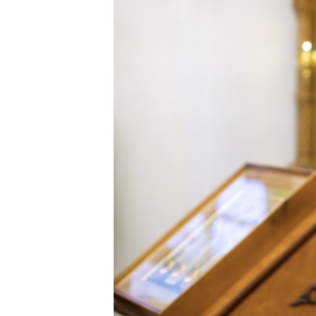
ПОБЕДИТЕЛЕЙ НЕ СУДЯТ?
КРЫМ.НЕПОКОРЕННЫЙ
ELIFBE
УКРАИНСКАЯ ПРОБЛЕМА КРЫМА