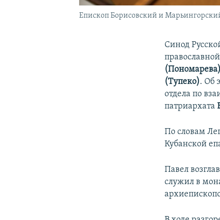
Епископ Борисовский и Марьингорски
Синод Русско
православной
(Пономарева
(Тупеко)
. Об
отдела по вз
патриархата
По словам Лег
Кубанской еп
Павел возглав
служил в мона
архиепископ
В ходе разго