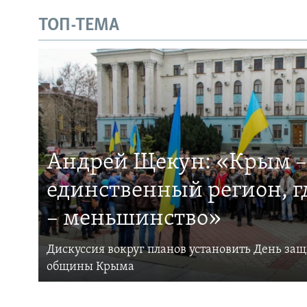
ТОП-ТЕМА
Андрей Щекун: «Крым –
единственный регион, 
– меньшинство»
Дискуссия вокруг планов установить День за
общины Крыма