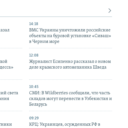
14:18
казал
ВМС Украины уничтожили российские
объекты на буровой установке «Сиваш»
в Черном море
12:08
ухой
Журналист Есипенко рассказал о новом
десса»
деле крымского автомеханика Шведа
10:45
ний света
СМИ: В Wildberries сообщили, что часть
ания
складов могут перенести в Узбекистан и
Беларусь
09:29
отники
КРЦ: Украинцев, осужденных РФ в