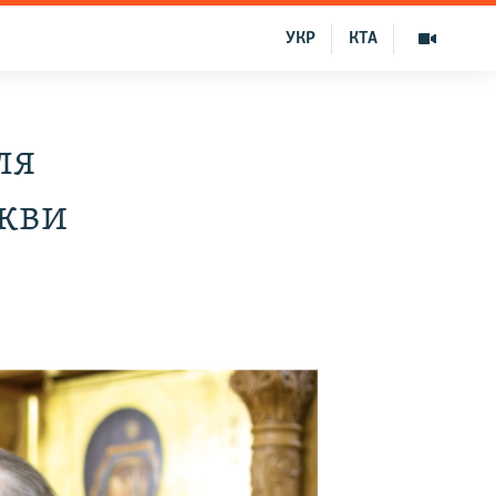
УКР
КТА
ля
ркви