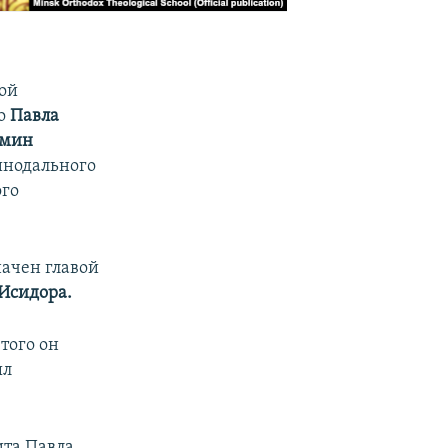
кой
то
Павла
амин
Синодального
ого
начен главой
Исидора.
того он
ыл
ита Павла