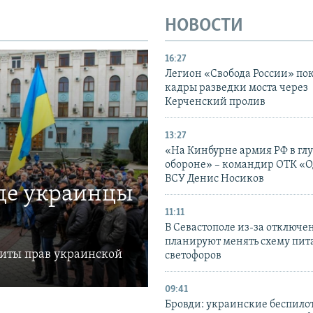
НОВОСТИ
16:27
Легион «Свобода России» по
кадры разведки моста через
Керченский пролив
13:27
«На Кинбурне армия РФ в гл
обороне» – командир ОТК «О
ВСУ Денис Носиков
где украинцы
11:11
В Севастополе из-за отключе
планируют менять схему пит
щиты прав украинской
светофоров
09:41
Бровди: украинские беспил