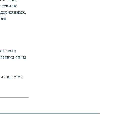
чески не
адержанных,
ого
амы люди
 заявил он на
нии властей.