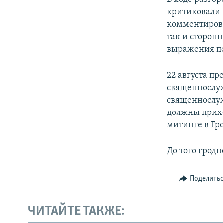
критиковали 
комментиров
так и сторон
выражения по
22 августа п
священнослуж
священнослуж
должны приход
митинге в Гр
До того грод
Поделить
ЧИТАЙТЕ ТАКЖЕ: