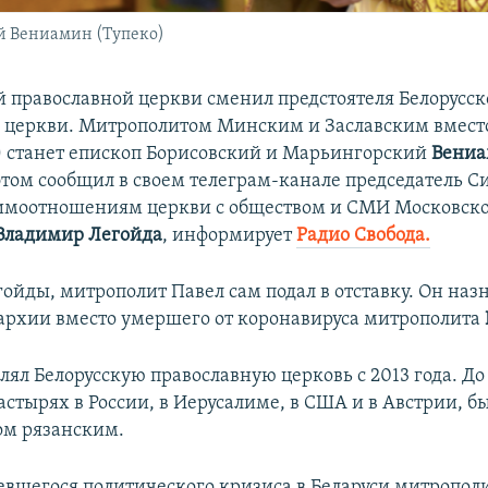
й Вениамин (Тупеко)
й православной церкви сменил предстоятеля Белорусс
 церкви. Митрополитом Минским и Заславским вмес
)
станет епископ Борисовский и Марьингорский
Вени
 этом сообщил в своем телеграм-канале председатель 
аимоотношениям церкви с обществом и СМИ Московск
Владимир Легойда
, информирует
Радио Свобода.
ойды, митрополит Павел сам подал в отставку. Он наз
архии вместо умершего от коронавируса митрополита
лял Белорусскую православную церковь с 2013 года. До 
стырях в России, в Иерусалиме, в США и в Австрии, б
ом рязанским.
ревшегося политического кризиса в Беларуси митропол