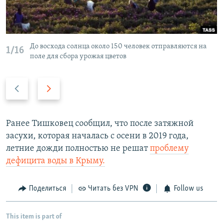
До восхода солнца около 150 человек отправляются на
1/16
поле для сбора урожая цветов
П
С
р
л
е
е
д
д
Ранее Тишковец сообщил, что после затяжной
ы
у
засухи, которая началась с осени в 2019 года,
д
ю
летние дожди полностью не решат
проблему
у
щ
дефицита воды в Крыму.
щ
и
и
й
Поделиться
Читать без VPN
Follow us
й
с
с
л
This item is part of
л
а