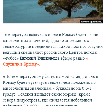
ПРИСОЕДИНЯЙТЕСЬ!
ПОБЕДИТЕЛЕЙ НЕ СУДЯТ?
КРЫМ.НЕПОКОРЕННЫЙ
ELIFBE
УКРАИНСКАЯ ПРОБЛЕМА КРЫМА
Температура воздуха в июле в Крыму будет выше
Все сайты RFE/RL
многолетних значений, однако аномальных
температур не предвидится. Такой прогноз озвучил
ведущий специалист российского Центра погоды
«Фобос»​
Евгений Тишковец
в эфире радио
«​
Спутник в Крыму»​.
«По температурному фону, на мой взгляд, июль в
Крыму будет чуть-чуть теплее, чем положено по
многолетним значениям – буквально на 0,5-1
градус. Осадков выпадет около нормы, кроме
севера полуострова, где ожидается небольшой