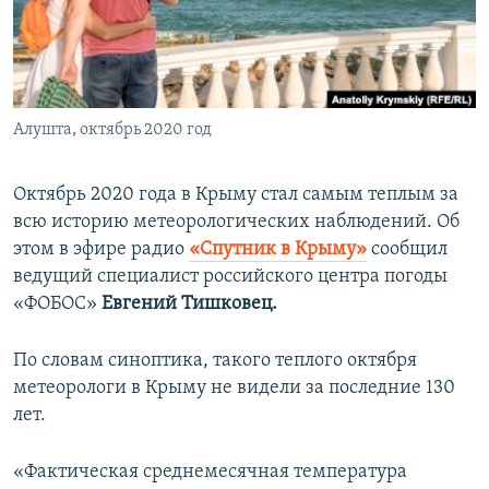
ПРИСОЕДИНЯЙТЕСЬ!
ПОБЕДИТЕЛЕЙ НЕ СУДЯТ?
КРЫМ.НЕПОКОРЕННЫЙ
ELIFBE
Алушта, октябрь 2020 год
УКРАИНСКАЯ ПРОБЛЕМА КРЫМА
Все сайты RFE/RL
Октябрь 2020 года в Крыму стал самым теплым за
всю историю метеорологических наблюдений. Об
этом в эфире радио
«Спутник в Крыму»
сообщил
ведущий специалист российского центра погоды
«ФОБОС»
Евгений Тишковец.
По словам синоптика, такого теплого октября
метеорологи в Крыму не видели за последние 130
лет.
«Фактическая среднемесячная температура