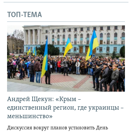
а
й
й
д
ТОП-ТЕМА
д
Андрей Щекун: «Крым –
единственный регион, где украинцы –
меньшинство»
Дискуссия вокруг планов установить День