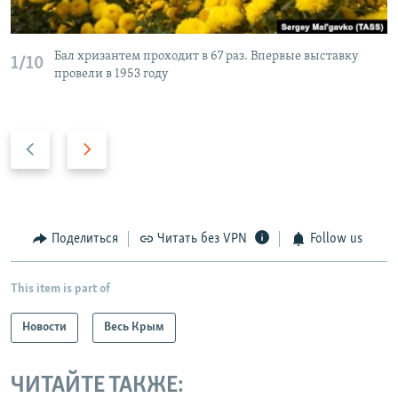
Бал хризантем проходит в 67 раз. Впервые выставку
1/10
провели в 1953 году
П
С
р
л
е
е
д
д
ы
у
Поделиться
Читать без VPN
Follow us
д
ю
у
щ
This item is part of
щ
и
и
й
Новости
Весь Крым
й
с
с
л
ЧИТАЙТЕ ТАКЖЕ:
л
а