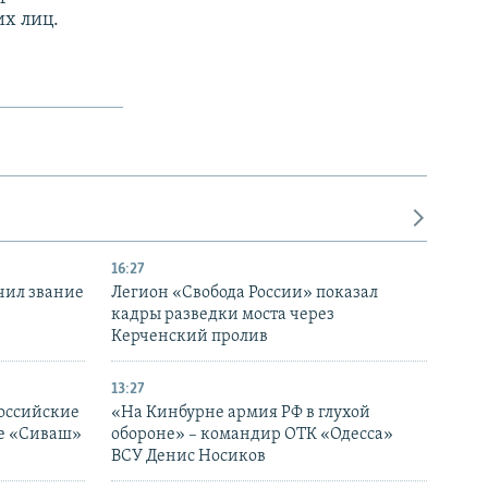
их лиц.
16:27
чил звание
Легион «Свобода России» показал
кадры разведки моста через
Керченский пролив
13:27
оссийские
«На Кинбурне армия РФ в глухой
ке «Сиваш»
обороне» – командир ОТК «Одесса»
ВСУ Денис Носиков