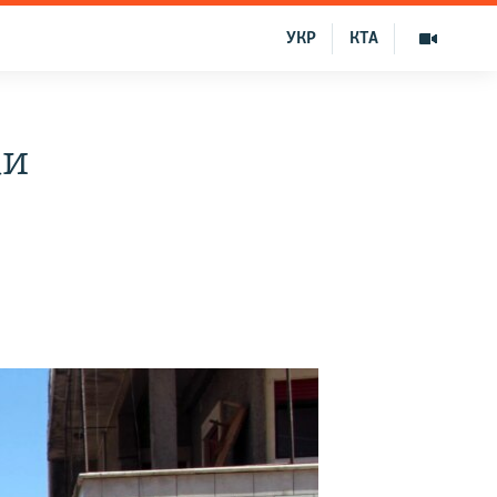
УКР
КТА
ки