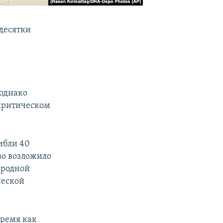
 десятки
 однако
 критическом
ибли 40
во возложило
ародной
ческой
время как