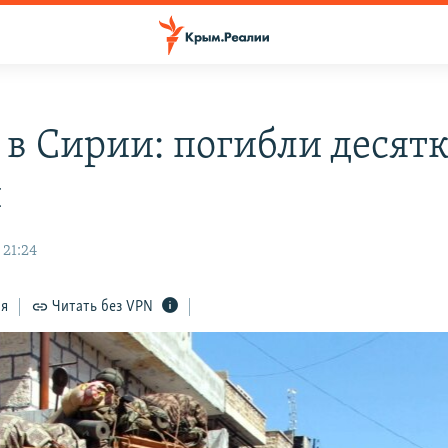
 в Сирии: погибли десят
й
 21:24
ся
Читать без VPN