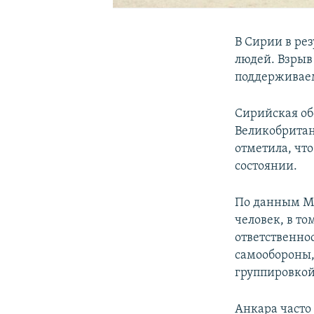
В Сирии в ре
людей. Взрыв
поддерживае
Сирийская обс
Великобритан
отметила, чт
состоянии.
По данным Ми
человек, в то
ответственно
самообороны,
группировкой
Анкара часто