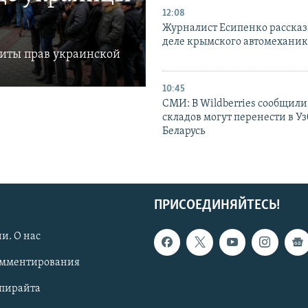
12:08
Журналист Есипенко рассказ
деле крымского автомехани
щиты прав украинской
10:45
СМИ: В Wildberries сообщили,
складов могут перенести в У
Беларусь
ПРИСОЕДИНЯЙТЕСЬ!
и. О нас
омментирования
опирайта