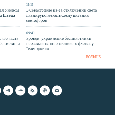
11:11
ал о новом
В Севастополе из-за отключений света
ка Шведа
планируют менять схему питания
светофоров
09:41
 что часть
Бровди: украинские беспилотники
збекистан и
поразили танкер «теневого флота» у
Геленджика
БОЛЬШЕ