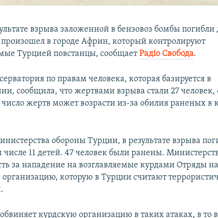
зультате взрыва заложенной в бензовоз бомбы погибли
 произошел в городе Африн, который контролируют
мые Турцией повстанцы, сообщает
Радіо Свобода
.
ерватория по правам человека, которая базируется в
ии, сообщила, что жертвами взрыва стали 27 человек,
о число жертв может возрасти из-за обилия раненых в
нистерства обороны Турции, в результате взрыва пог
м числе 11 детей. 47 человек были ранены. Министерст
сть за нападение на возглавляемые курдами Отряды н
 организацию, которую в Турции считают террористи
.
 обвиняет курдскую организацию в таких атаках, в то 