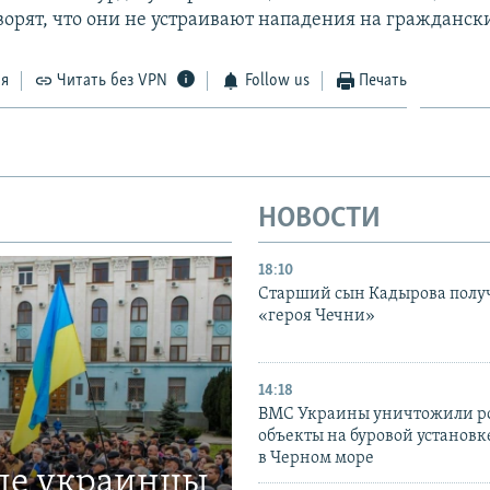
ворят, что они не устраивают нападения на гражданск
ся
Читать без VPN
Follow us
Печать
НОВОСТИ
18:10
Старший сын Кадырова полу
«героя Чечни»
14:18
ВМС Украины уничтожили р
объекты на буровой установ
в Черном море
где украинцы