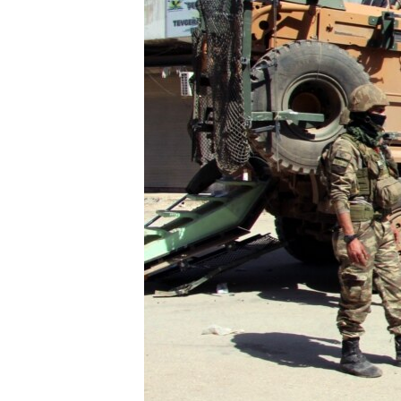
ПОБЕДИТЕЛЕЙ НЕ СУДЯТ?
КРЫМ.НЕПОКОРЕННЫЙ
ELIFBE
УКРАИНСКАЯ ПРОБЛЕМА КРЫМА