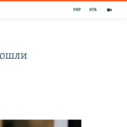
УКР
КТА
зошли