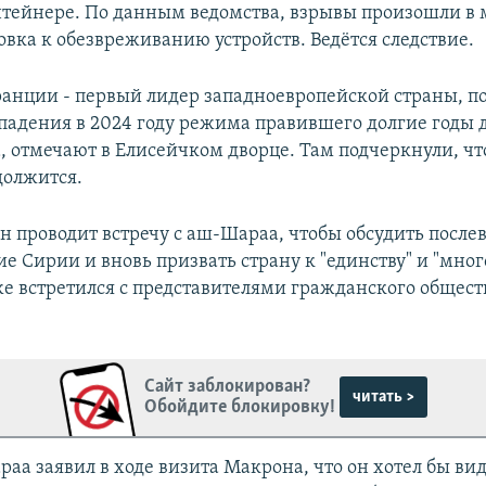
тейнере. По данным ведомства, взрывы произошли в 
овка к обезвреживанию устройств. Ведётся следствие.
анции - первый лидер западноевропейской страны, 
падения в 2024 году режима правившего долгие годы 
, отмечают в Елисейчком дворце. Там подчеркнули, чт
должится.
н проводит встречу с аш-Шараа, чтобы обсудить после
е Сирии и вновь призвать страну к "единству" и "мно
же встретился с представителями гражданского общест
Сайт заблокирован?
читать >
Обойдите блокировку!
аа заявил в ходе визита Макрона, что он хотел бы в