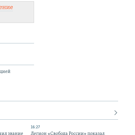
а:
ение
legram
.
ацией
16:27
чил звание
Легион «Свобода России» показал