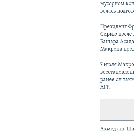
мусорном кон
велась подгот
Президент Фр
Сирию после 
Башара Асада
Макрона про
7 июля Макро
восстановлени
ранее он так
AFP.
Ахмед аш-Шар