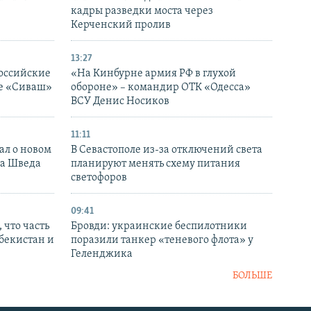
кадры разведки моста через
Керченский пролив
13:27
оссийские
«На Кинбурне армия РФ в глухой
ке «Сиваш»
обороне» – командир ОТК «Одесса»
ВСУ Денис Носиков
11:11
ал о новом
В Севастополе из-за отключений света
ка Шведа
планируют менять схему питания
светофоров
09:41
 что часть
Бровди: украинские беспилотники
збекистан и
поразили танкер «теневого флота» у
Геленджика
БОЛЬШЕ