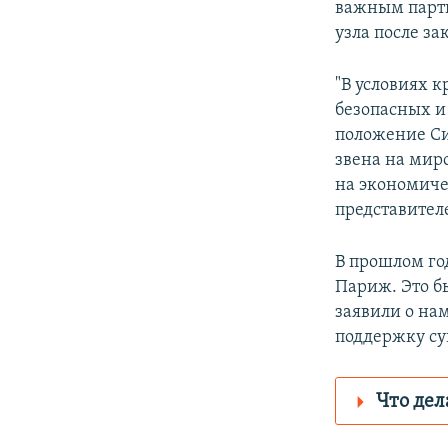
важным партн
узла после з
"В условиях 
безопасных и
положение Си
звена на мир
на экономиче
представител
В прошлом г
Париж. Это б
заявили о на
поддержку су
Что дел
Роскомнадз