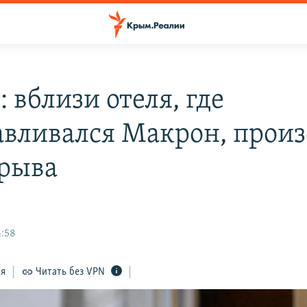
 вблизи отеля, где
авливался Макрон, прои
зрыва
4:58
ся
Читать без VPN