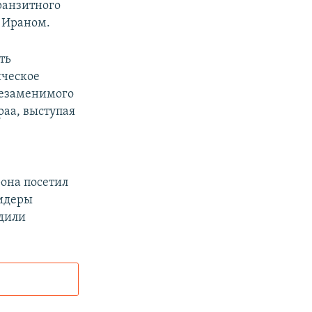
ранзитного
 Ираном.
ть
ическое
незаменимого
раа, выступая
она посетил
лидеры
рдили
и