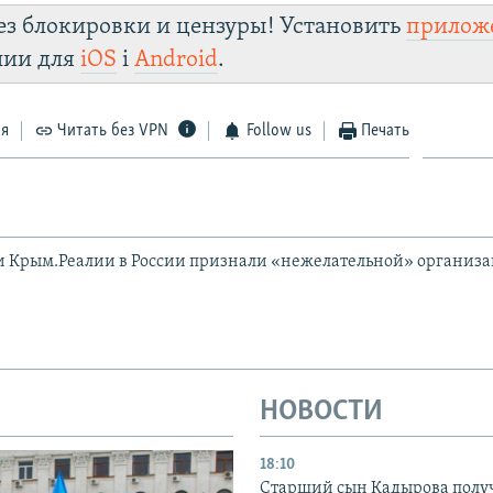
зеркального сайт
ез блокировки и цензуры! Установить
прилож
turl.click/zYdJA
Te
лии для
iOS
і
Android
.
Viber
Крым.Реалии
установить VPN
ся
Читать без VPN
Follow us
Печать
и Крым.Реалии в России признали «нежелательной» организ
НОВОСТИ
18:10
Старший сын Кадырова полу