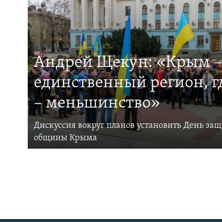
Андрей Щекун: «Крым –
единственный регион, 
– меньшинство»
Дискуссия вокруг планов установить День за
общины Крыма