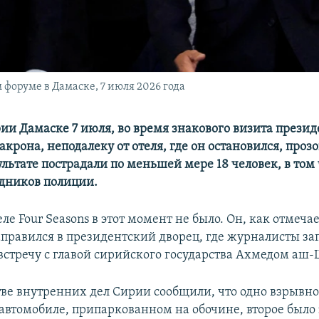
оруме в Дамаске, 7 июля 2026 года
рии Дамаске 7 июля, во время знакового визита прези
крона, неподалеку от отеля, где он остановился, проз
ультате пострадали по меньшей мере 18 человек, в том
удников полиции.
ле Four Seasons в этот момент не было. Он, как отмечае
аправился в президентский дворец, где журналисты за
встречу с главой сирийского государства Ахмедом аш-
ве внутренних дел Сирии сообщили, что одно взрывно
 автомобиле, припаркованном на обочине, второе было