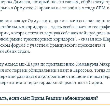
ером Дамаска, который, по его словам, обрёл статус т
акрытия Ормузского пролива из-за войны между США и
кризиса вокруг Ормузского пролива мир осознал ценнос
 стабильных коридоров... здесь особо заметно географ
рии, которая сегодня вернула себе важнейшую роль 
овом рынке транспортных коридоров", - сказал аш-Ша
ском форуме с участием французского президента и
ей обеих стран.
оду Ахмед аш-Шараа по приглашению Эммануэля Макр
ыл его первый официальный визит в Евросоюз. Тогда 
мерении развивать двусторонние отношения и подтве
веренитета и территориальной целостности Сирии.
ать, если сайт Крым.Реалии заблокировали?
ор пытается заблокировать
Крым.Реали