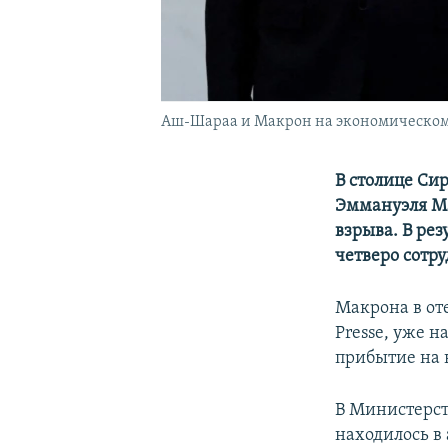
Аш-Шараа и Макрон на экономическом ф
В столице Си
Эммануэля Ма
взрыва. В рез
четверо сотр
Макрона в оте
Presse, уже н
прибытие на 
В Министерст
находилось в