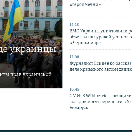
«героя Чечни»
14:18
ВМС Украины уничтожили р
объекты на буровой установ
в Черном море
где украинцы
12:08
Журналист Есипенко рассказ
деле крымского автомехани
щиты прав украинской
10:45
СМИ: В Wildberries сообщили,
складов могут перенести в У
Беларусь