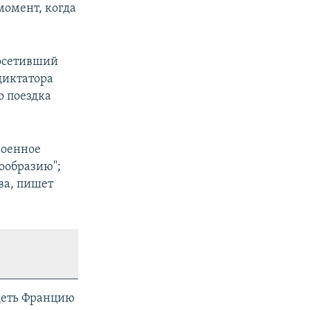
момент, когда
посетивший
диктатора
о поездка
военное
гообразию";
ва, пишет
идеть Францию