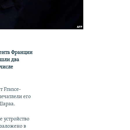
дента Франции
ошли два
 числе
т France-
печатлели его
Шараа.
е устройство
 заложено в