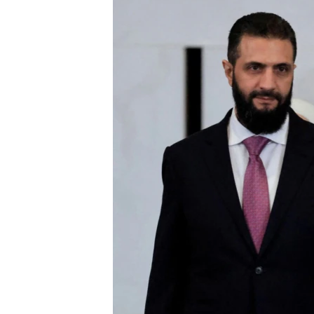
ПОБЕДИТЕЛЕЙ НЕ СУДЯТ?
КРЫМ.НЕПОКОРЕННЫЙ
ELIFBE
УКРАИНСКАЯ ПРОБЛЕМА КРЫМА