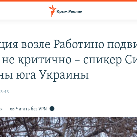
ция возле Работино подв
о не критично – спикер С
ны юга Украины
13:43
ся
Читать без VPN