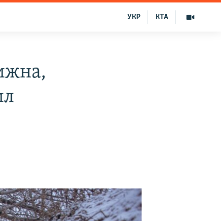
УКР
КТА
ижна,
ил