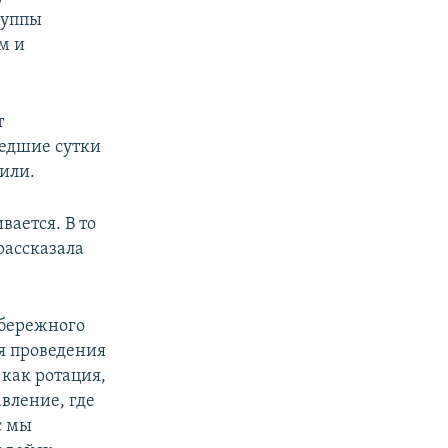
руппы
м и
т
шедшие сутки
или.
ается. В то
рассказала
обережного
ля проведения
как ротация,
вление, где
с мы