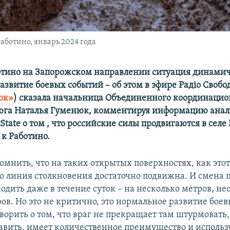
ботино, январь 2024 года
отино на Запорожском направлении ситуация динамичн
звитие боевых событий – об этом в эфире Радіо Свобо
ок»
) сказала начальница Объединенного координацио
юга Наталья Гуменюк, комментируя информацию ана
State о том , что российские силы продвигаются в селе
к Работино.
омнить, что на таких открытых поверхностях, как этот
о линия столкновения достаточно подвижна. И смена 
одить даже в течение суток – на несколько метров, не
ов. Но это не критично, это нормальное развитие бое
орить о том, что враг не прекращает там штурмовать,
авить, имеет количественное преимущество и использу