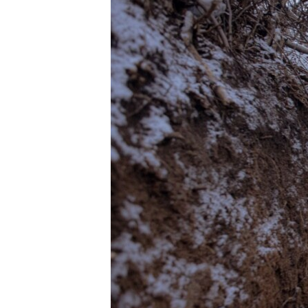
ПОБЕДИТЕЛЕЙ НЕ СУДЯТ?
КРЫМ.НЕПОКОРЕННЫЙ
ELIFBE
УКРАИНСКАЯ ПРОБЛЕМА КРЫМА