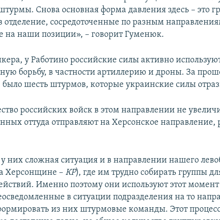
штурмы. Снова основная форма давления здесь – это г
в отделение, сосредоточенные по разным направления
 на наши позиции», – говорит Гуменюк.
икера, у Работино российские силы активно использую
ную борьбу, в частности артиллерию и дроны. За про
е было шесть штурмов, которые украинские силы отраз
ство российских войск в этом направлении не увеличив
енных оттуда отправляют на Херсонское направление, 
, у них сложная ситуация и в направлении нашего лев
на Херсонщине –
КР
), где им трудно собирать группы д
йствий. Именно поэтому они используют этот момент 
осведомленные в ситуации подразделения на то напра
ормировать из них штурмовые команды. Этот процес