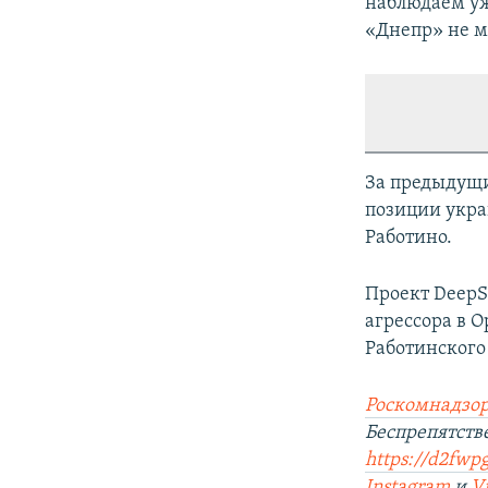
наблюдаем уж
«Днепр» не м
За предыдущи
позиции укра
Работино.
Проект DeepS
агрессора в О
Работинского 
Роскомнадзор
Беспрепятст
https://d2fwpg
Instagram
и
V