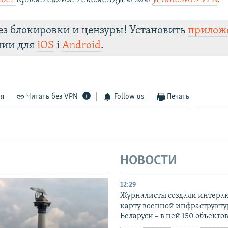
ез блокировки и цензуры! Установить
прилож
лии для
iOS
і
Android
.
ся
Читать без VPN
Follow us
Печать
НОВОСТИ
12:29
Журналисты создали интера
карту военной инфраструкт
Беларуси – в ней 150 объекто