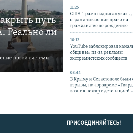
11:25
США: Трамп подписал указы,
закрыть путь
ограничивающие право на
гражданство по рождению
. Реально ли
10:12
YouTube заблокировал канал
общины» из-за рекламы
ление новой системы
экстремистских сообществ
08:44
В Крыму и Севастополе были
взрывы, на аэродроме «Гвар
возник пожар с детонацией 
ПРИСОЕДИНЯЙТЕСЬ!