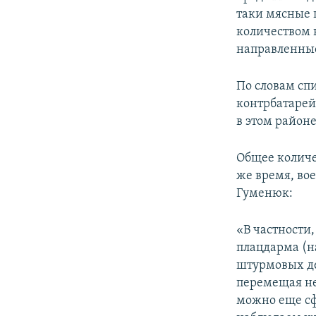
таки мясные 
количеством 
направленные
По словам сп
контрбатарей
в этом район
Общее количе
же время, во
Гуменюк:
«В частности
плацдарма (
штурмовых де
перемещая не
можно еще сф