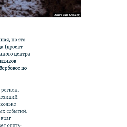
ая, но это
да (проект
нного центра
литиков
 Вербовое по
 регион,
позиций
сколько
вых событий.
 враг
ет опять-