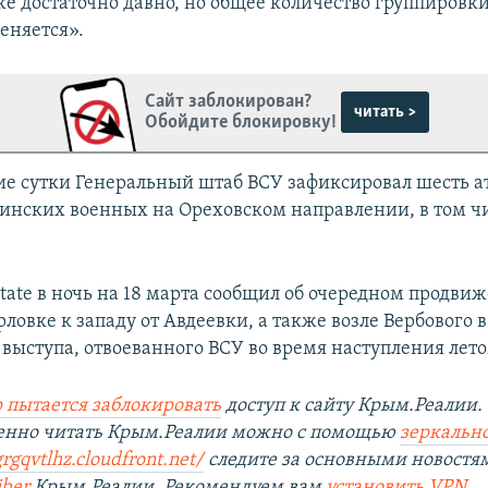
е достаточно давно, но общее количество группировки
еняется».
Сайт заблокирован?
читать >
Обойдите блокировку!
е сутки Генеральный штаб ВСУ зафиксировал шесть а
инских военных на Ореховском направлении, в том чи
tate в ночь на 18 марта сообщил об очередном продви
рловке к западу от Авдеевки, а также возле Вербового 
выступа, отвоеванного ВСУ во время наступления лето
 пытается заблокировать
доступ к сайту Крым.Реалии.
венно читать Крым.Реалии можно с помощью
зеркально
rgqvtlhz.cloudfront.net/
следите за основными новостя
iber
Крым.Реалии. Рекомендуем вам
установить
VPN
.