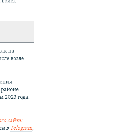
 войск
так на
сле возле
жении
в районе
м 2023 года.
го сайта:
ми в
Telegram
,