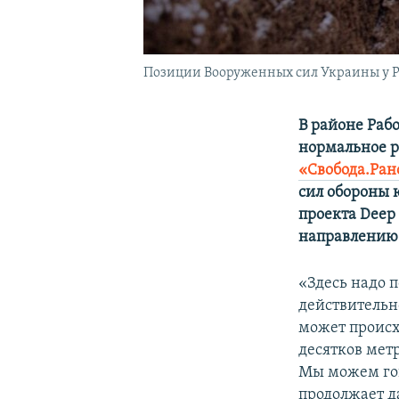
Позиции Вооруженных сил Украины у Ра
В районе Раб
нормальное ра
«Свобода.Ран
сил обороны 
проекта Deep 
направлению 
«Здесь надо п
действительн
может происх
десятков метр
Мы можем гов
продолжает д