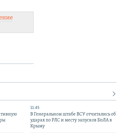
ение
11:45
ктивную
В Генеральном штабе ВСУ отчитались об
уры
ударах по РЛС и месту запусков БпЛА в
в
Крыму