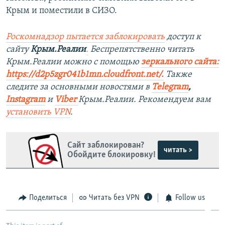
Крым и поместили в СИЗО.
Роскомнадзор пытается заблокировать
доступ к
сайту
Крым.Реалии
.
Беспрепятственно читать
Крым.Реалии можно с помощью
зеркального сайта:
https://d2p5zgr041b1mn.cloudfront.net/.
​
Также
следите за основными новостями в
Telegram
,
Instagram
и
Viber
Крым.Реалии. Рекомендуем вам
установить
VPN
.
Сайт заблокирован?
читать >
Обойдите блокировку!
Поделиться
Читать без VPN
Follow us