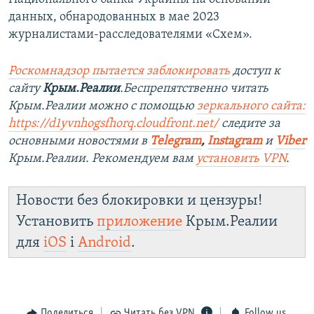
данных, обнародованных в мае 2023
журналистами-расследователями «Схем».
Роскомнадзор пытается заблокировать
доступ к
сайту
Крым.Реалии
.Беспрепятственно читать
Крым.Реалии можно с помощью
зеркального сайта:
https://d1yvnhogsfhorq.cloudfront.net/
следите за
основными новостями в
Telegram
,
Instagram
и
Viber
Крым.Реалии. Рекомендуем вам
установить VPN
.
Новости без блокировки и цензуры!
Установить
приложение
Крым.Реалии
для
iOS
і
Android
.
Поделиться
Читать без VPN
Follow us