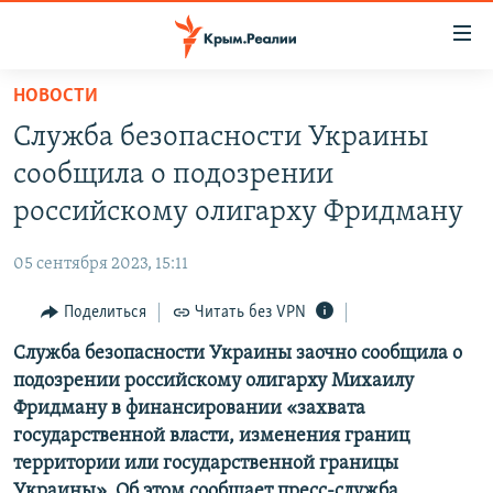
Доступность
ссылки
Вернуться
НОВОСТИ
к
НОВОСТИ
Служба безопасности Украины
основному
СПЕЦПРОЕКТЫ
содержанию
сообщила о подозрении
ВОДА
Вернутся
ГРУЗ 200
российскому олигарху Фридману
к
ИСТОРИЯ
КАРТА ВОЕННЫХ ОБЪЕКТОВ КРЫМА
главной
05 сентября 2023, 15:11
ЕЩЕ
11 ЛЕТ ОККУПАЦИИ КРЫМА. 11 ИСТОРИЙ СОПРОТИВЛЕНИЯ
навигации
Вернутся
Поделиться
Читать без VPN
РАДІО СВОБОДА
ИНТЕРАКТИВ
к
Служба безопасности Украины заочно сообщила о
КАК ОБОЙТИ БЛОКИРОВКУ
ИНФОГРАФИКА
поиску
подозрении российскому олигарху Михаилу
ТЕЛЕПРОЕКТ КРЫМ.РЕАЛИИ
Фридману в финансировании «захвата
Українською
государственной власти, изменения границ
СОВЕТЫ ПРАВОЗАЩИТНИКОВ
Qırımtatar
территории или государственной границы
ПРОПАВШИЕ БЕЗ ВЕСТИ
Украины». Об этом сообщает пресс-служба