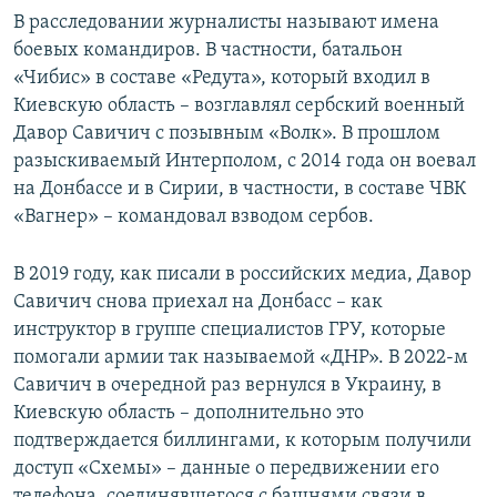
В расследовании журналисты называют имена
боевых командиров. В частности, батальон
«Чибис» в составе «Редута», который входил в
Киевскую область – возглавлял сербский военный
Давор Савичич с позывным «Волк». В прошлом
разыскиваемый Интерполом, с 2014 года он воевал
на Донбассе и в Сирии, в частности, в составе ЧВК
«Вагнер» – командовал взводом сербов.
В 2019 году, как писали в российских медиа, Давор
Савичич снова приехал на Донбасс – как
инструктор в группе специалистов ГРУ, которые
помогали армии так называемой «ДНР». В 2022-м
Савичич в очередной раз вернулся в Украину, в
Киевскую область – дополнительно это
подтверждается биллингами, к которым получили
доступ «Схемы» – данные о передвижении его
телефона, соединявшегося с башнями связи в