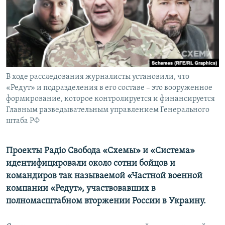
ПРИСОЕДИНЯЙТЕСЬ!
ПОБЕДИТЕЛЕЙ НЕ СУДЯТ?
КРЫМ.НЕПОКОРЕННЫЙ
ELIFBE
УКРАИНСКАЯ ПРОБЛЕМА КРЫМА
Все сайты RFE/RL
В ходе расследования журналисты установили, что
«Редут» и подразделения в его составе – это вооруженное
формирование, которое контролируется и финансируется
Главным разведывательным управлением Генерального
штаба РФ
Проекты Радіо Свобода «Схемы» и «Система»
идентифицировали около сотни бойцов и
командиров так называемой «Частной военной
компании «Редут», участвовавших в
полномасштабном вторжении России в Украину.