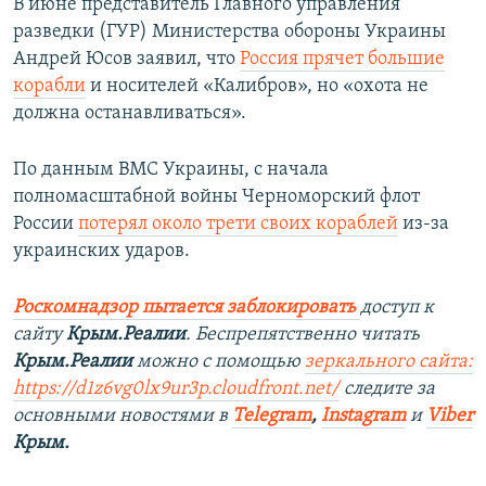
В июне представитель Главного управления
разведки (ГУР) Министерства обороны Украины
Андрей Юсов заявил, что
Россия прячет большие
корабли
и носителей «Калибров», но «охота не
должна останавливаться».
По данным ВМС Украины, с начала
полномасштабной войны Черноморский флот
России
потерял около трети своих кораблей
из-за
украинских ударов.
Роскомнадзор пытается заблокировать
доступ к
сайту
Крым.Реалии
. Беспрепятственно читать
Крым.Реалии
можно с помощью
зеркального сайта:
https://d1z6vg0lx9ur3p.cloudfront.net/
следите за
основными новостями в
Telegram
,
Instagram
и
Viber
Крым.