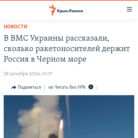
Доступность
ссылки
Вернуться
НОВОСТИ
к
НОВОСТИ
В ВМС Украины рассказали,
основному
СПЕЦПРОЕКТЫ
содержанию
сколько ракетоносителей держит
ВОДА
Вернутся
ГРУЗ 200
Россия в Черном море
к
ИСТОРИЯ
КАРТА ВОЕННЫХ ОБЪЕКТОВ КРЫМА
главной
28 декабря 2024, 13:07
ЕЩЕ
11 ЛЕТ ОККУПАЦИИ КРЫМА. 11 ИСТОРИЙ СОПРОТИВЛЕНИЯ
навигации
Вернутся
Поделиться
Читать без VPN
РАДІО СВОБОДА
ИНТЕРАКТИВ
к
КАК ОБОЙТИ БЛОКИРОВКУ
ИНФОГРАФИКА
поиску
ТЕЛЕПРОЕКТ КРЫМ.РЕАЛИИ
Українською
СОВЕТЫ ПРАВОЗАЩИТНИКОВ
Qırımtatar
ПРОПАВШИЕ БЕЗ ВЕСТИ