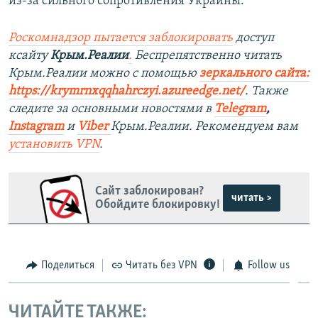
из-за сильного сопротивления Украины.
Роскомнадзор пытается заблокировать
доступ
ксайту
Крым.Реалии
.
Беспрепятственно читать
Крым.Реалии можно с помощью
зеркального сайта:
https://krymrnxqqhahrczyi.azureedge.net/
. Также
следите за основными новостями в
Telegram
,
Instagram
и
Viber
Крым.Реалии. Рекомендуем вам
установить VPN
.
Сайт заблокирован?
читать >
Обойдите блокировку!
Поделиться
Читать без VPN
Follow us
ЧИТАЙТЕ ТАКЖЕ: