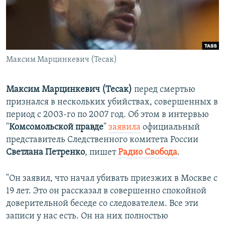
ПРИСОЕДИНЯЙТЕСЬ!
ПОБЕДИТЕЛЕЙ НЕ СУДЯТ?
КРЫМ.НЕПОКОРЕННЫЙ
ELIFBE
Максим Марцинкевич (Тесак)
УКРАИНСКАЯ ПРОБЛЕМА КРЫМА
Все сайты RFE/RL
Максим Марцинкевич (Тесак)
перед смертью
признался в нескольких убийствах, совершенных в
период с 2003-го по 2007 год. Об этом в интервью
"
Комсомольской правде
"
заявила
официальный
представитель Следственного комитета России
Светлана Петренко
, пишет
Радио Свобода
.
"Он заявил, что начал убивать приезжих в Москве с
19 лет. Это он рассказал в совершенно спокойной
доверительной беседе со следователем. Все эти
записи у нас есть. Он на них полностью