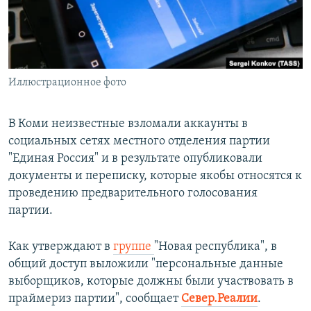
ПРИСОЕДИНЯЙТЕСЬ!
ПОБЕДИТЕЛЕЙ НЕ СУДЯТ?
КРЫМ.НЕПОКОРЕННЫЙ
ELIFBE
Иллюстрационное фото
УКРАИНСКАЯ ПРОБЛЕМА КРЫМА
Все сайты RFE/RL
В Коми неизвестные взломали аккаунты в
социальных сетях местного отделения партии
"Единая Россия" и в результате опубликовали
документы и переписку, которые якобы относятся к
проведению предварительного голосования
партии.
Как утверждают в
группе
"Новая республика", в
общий доступ выложили "персональные данные
выборщиков, которые должны были участвовать в
праймериз партии", сообщает
Север.Реалии
.