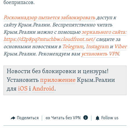
боеприпасов.
Роскомнадзор пытается заблокировать
доступ к
сайту Крым.Реалии. Беспрепятственно читать
Крым.Реалии можно с помощью
зеркального сайта:
https://d2p8pq7mtuchbw.cloudfront.net/
следите за
основными новостями в
Telegram
,
Instagram
и
Viber
Крым.Реалии. Рекомендуем вам
установить
VPN
.
Новости без блокировки и цензуры!
Установить
приложение
Крым.Реалии
для
iOS
і
Android
.
Поделиться
Читать без VPN
Follow us