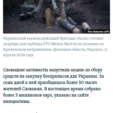
ПРИСОЕДИНЯЙТЕСЬ!
ПОБЕДИТЕЛЕЙ НЕ СУДЯТ?
КРЫМ.НЕПОКОРЕННЫЙ
ELIFBE
УКРАИНСКАЯ ПРОБЛЕМА КРЫМА
Все сайты RFE/RL
Украинский военнослужащий бригады «Азов» готовит
снаряды для гаубицы OTO Melara Mod 56 на позиции на
Кременском направлении, Донецкая область, Украина, 11
апреля 2024 года
Словацкие активисты запустили акцию по сбору
средств на закупку боеприпасов для Украины. За
семь дней к ней приобщилось более 50 тысяч
жителей Словакии. В настоящее время собрано
более 3 миллионов евро, указано на сайте
инициативы.