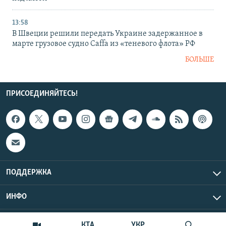
13:58
В Швеции решили передать Украине задержанное в
марте грузовое судно Caffa из «теневого флота» РФ
БОЛЬШЕ
ПРИСОЕДИНЯЙТЕСЬ!
ПОДДЕРЖКА
ИНФО
UTC+3
Copyright Крым.Реалии, 2026 | Все права защищены.
КТА
УКР