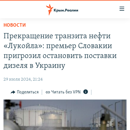
Доступность
ссылки
Вернуться
НОВОСТИ
к
НОВОСТИ
Прекращение транзита нефти
основному
СПЕЦПРОЕКТЫ
содержанию
«Лукойла»: премьер Словакии
ВОДА
Вернутся
ГРУЗ 200
пригрозил остановить поставки
к
ИСТОРИЯ
КАРТА ВОЕННЫХ ОБЪЕКТОВ КРЫМА
дизеля в Украину
главной
ЕЩЕ
11 ЛЕТ ОККУПАЦИИ КРЫМА. 11 ИСТОРИЙ СОПРОТИВЛЕНИЯ
навигации
29 июля 2024, 21:24
Вернутся
РАДІО СВОБОДА
ИНТЕРАКТИВ
к
Поделиться
Читать без VPN
КАК ОБОЙТИ БЛОКИРОВКУ
ИНФОГРАФИКА
поиску
ТЕЛЕПРОЕКТ КРЫМ.РЕАЛИИ
Українською
СОВЕТЫ ПРАВОЗАЩИТНИКОВ
Qırımtatar
ПРОПАВШИЕ БЕЗ ВЕСТИ