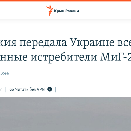
кия передала Украине вс
нные истребители МиГ-
13:44
ся
Читать без VPN