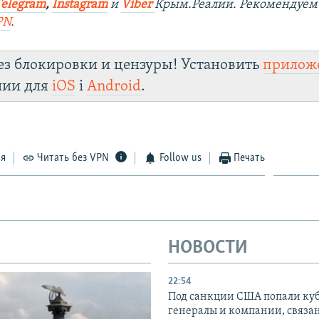
Telegram
,
Instagram
и
Viber
Крым.Реалии. Рекомендуем
PN
.
ез блокировки и цензуры! Установить
прилож
лии для
iOS
і
Android
.
ся
Читать без VPN
Follow us
Печать
НОВОСТИ
22:54
Под санкции США попали ку
генералы и компании, связа