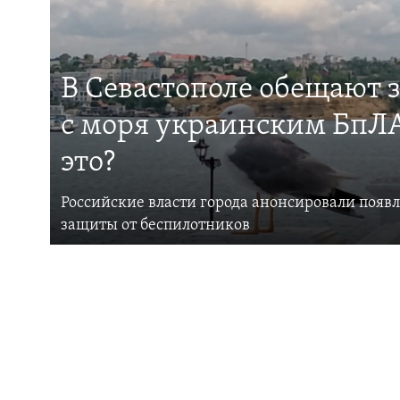
В Севастополе обещают 
с моря украинским БпЛА
это?
Российские власти города анонсировали появ
защиты от беспилотников