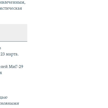
ривлеченным,
гистическая
о
23 марта.
елей МиГ-29
х
ощью
основными