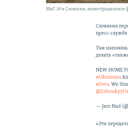
МиГ-29 в Словакии, иллюстрационное 
Словакия пер
пресс-служба
Там напомнил
девять «такж
NEW HOME FOR
#Ukrainian
Air
#lives
. We St
@ZelenskyyU
— Jaro Nad (
«Эта передач