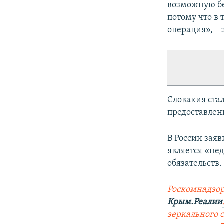
возможную бе
потому что в
операция», –
Словакия ста
предоставлен
В России зая
является «н
обязательств.
Роскомнадзор
Крым.Реалии
зеркального са