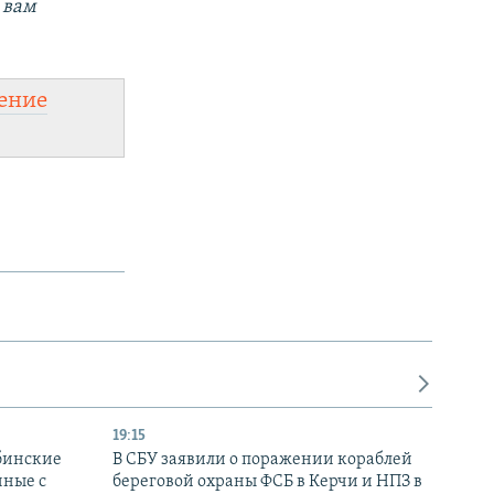
 вам
ение
19:15
бинские
В СБУ заявили о поражении кораблей
нные с
береговой охраны ФСБ в Керчи и НПЗ в