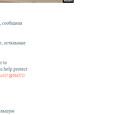
, сообщила
е, остальные
r to
to help protect
ceU
@NATO
большую