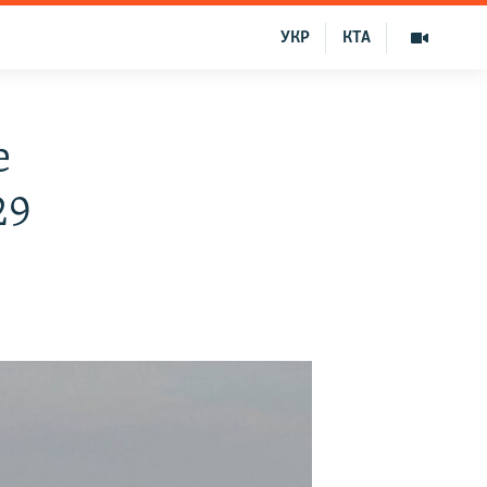
УКР
КТА
е
29