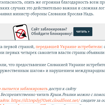
зопасность, опять же огромная благодарность всем п
 таких случаях это действительно важная и сложная ло
 заявил министр обороны Словакии Ярослав Надь.
Сайт заблокирован?
читать >
Обойдите блокировку!
ла первой страной,
передавшей Украине истребители
: 
ии первых четырех самолетов власти страны объявили 
вили, что предоставление Словакией Украине истребит
едружественным шагом» и нарушением международны
 пытается заблокировать
доступ к сайту
.
Беспрепятственно читать Крым.Реалии можно с пом
йта: https://d11rspdyj70a6t.cloudfront.net/
следите за 