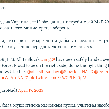
фото
едала Украине все 13 обещанных истребителей МиГ-29
 словацкого Министерства обороны.
и, что первые четыре единицы были переданы в март
е были успешно переданы украинским силам».
 JETS: All 13 Slovak
#mig29
have been safely handed ove
 Force. Proud to be on the right side, doing the right thing 
and w/Ukraine.
@oleksiireznikov
@Slovakia_NATO
@Defen
a
#WeAreNATO
pic.twitter.com/xWCPFEc0pM
@JaroNad)
April 17, 2023
а была осуществлена наземным путем, учитывая наи