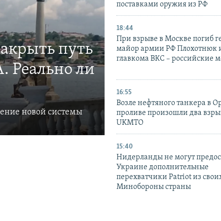
поставками оружия из РФ
18:44
При взрыве в Москве погиб г
закрыть путь
майор армии РФ Плохотнюк и
главкома ВКС – российские 
. Реально ли
16:55
Возле нефтяного танкера в 
ление новой системы
проливе произошли два взры
UKMTO
15:40
Нидерланды не могут предос
Украине дополнительные
перехватчики Patriot из своих
Минобороны страны