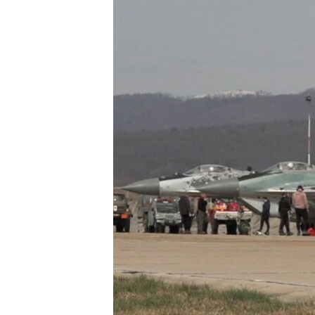
ПОБЕДИТЕЛЕЙ НЕ СУДЯТ?
КРЫМ.НЕПОКОРЕННЫЙ
ELIFBE
УКРАИНСКАЯ ПРОБЛЕМА КРЫМА