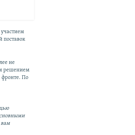
с участием
й поставок
лее не
им решением
 фронте. По
ощью
основными
 вам