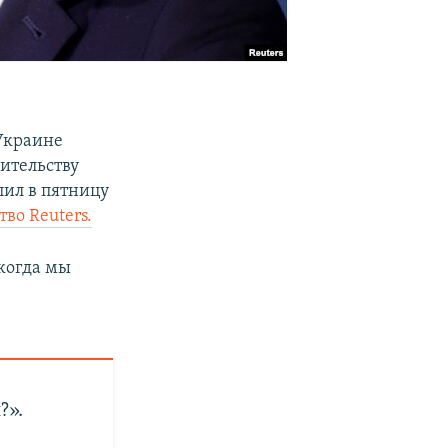
 Украине
ительству
пил в пятницу
тво Reuters.
 когда мы
?».