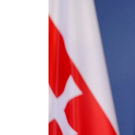
ПОБЕДИТЕЛЕЙ НЕ СУДЯТ?
КРЫМ.НЕПОКОРЕННЫЙ
ELIFBE
УКРАИНСКАЯ ПРОБЛЕМА КРЫМА