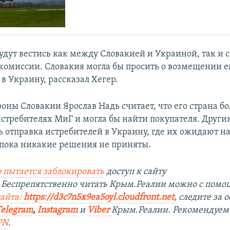
удут вестись как между Словакией и Украиной, так и 
комиссии. Словакия могла бы просить о возмещении е
в Украину, рассказал Хегер.
оны Словакии Ярослав Надь считает, что его страна бо
истребителях МиГ и могла бы найти покупателя. Друг
ь отправка истребителей в Украину, где их ожидают на
 пока никакие решения не приняты.
 пытается заблокировать
доступ к сайту
.
Беспрепятственно читать Крым.Реалии можно с пом
сайта:
https://d3c7n5x9ea5oyl.cloudfront.net,
следите за 
Telegram
,
Instagram
и
Viber
Крым.Реалии. Рекомендуем
PN
.