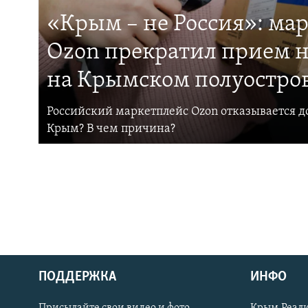
«Крым – не Россия»: ма
Ozon прекратил прием н
на Крымском полуостро
Российский маркетплейс Ozon отказывается до
Крым? В чем причина?
ПОДДЕРЖКА
ИНФО
Українською
Присылайте свои видео и фото
Крым.Реали