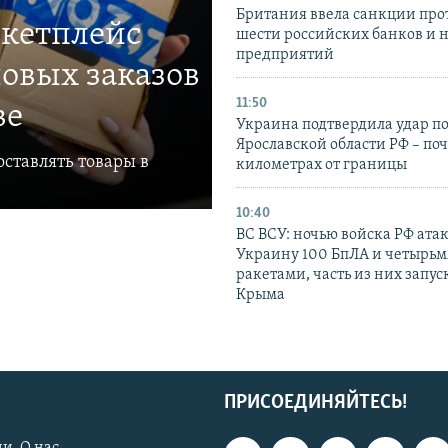
Британия ввела санкции про
ркетплейс
шести российских банков и 
предприятий
овых заказов
11:50
ве
Украина подтвердила удар по
Ярославской области РФ – поч
ставлять товары в
километрах от границы
10:40
ВС ВСУ: ночью войска РФ ата
Украину 100 БпЛА и четырьм
ракетами, часть из них запус
Крыма
ПРИСОЕДИНЯЙТЕСЬ!
и. О нас