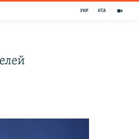
УКР
КТА
елей