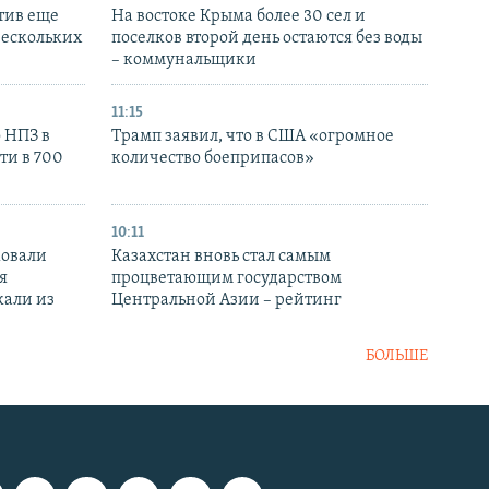
тив еще
На востоке Крыма более 30 сел и
нескольких
поселков второй день остаются без воды
– коммунальщики
11:15
 НПЗ в
Трамп заявил, что в США «огромное
ти в 700
количество боеприпасов»
10:11
ковали
Казахстан вновь стал самым
я
процветающим государством
кали из
Центральной Азии – рейтинг
БОЛЬШЕ