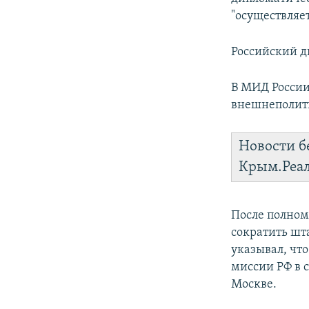
ПОБЕДИТЕЛЕЙ НЕ СУДЯТ?
"осуществляе
КРЫМ.НЕПОКОРЕННЫЙ
Российский д
ELIFBE
УКРАИНСКАЯ ПРОБЛЕМА КРЫМА
В МИД России
внешнеполити
Новости б
Крым.Реа
После полном
сократить шт
указывал, чт
миссии РФ в 
Москве.