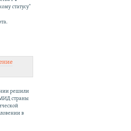
ому статусу"
та.
ение
ении решили
. МИД страны
ической
Словении в