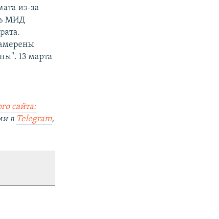
ата из-за
нь МИД
рата.
намерены
ны". 13 марта
го сайта:
ми в
Telegram
,