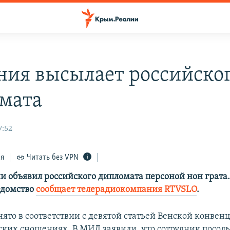
ния высылает российско
мата
7:52
ся
Читать без VPN
 объявил российского дипломата персоной нон грата. 
едомство
сообщает телерадиокомпания RTVSLO
.
ято в соответствии с девятой статьей Венской конвен
ких сношениях. В МИД заявили, что сотрудник посоль