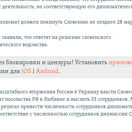
т деятельность, не соответствующую его дипломатическ
ипломат должен покинуть Словению не позднее 28 мар
 заявили, что ответят на решение словенского
ческого ведомства.
ез блокировки и цензуры! Установить
прилож
лии для
iOS
і
Android
.
асштабного вторжения России в Украину власти Слов
ат посольства РФ в Любляне и выслать 33 сотрудников
о решено привести численность сотрудников дипломат
соответствие с численностью сотрудников дипмиссии 