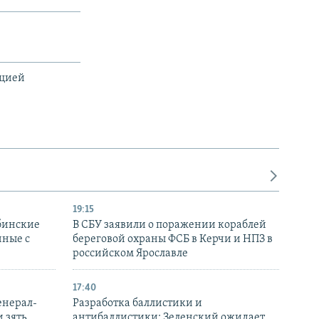
ацией
19:15
бинские
В СБУ заявили о поражении кораблей
нные с
береговой охраны ФСБ в Керчи и НПЗ в
российском Ярославле
17:40
енерал-
Разработка баллистики и
 зять
антибаллистики: Зеленский ожидает