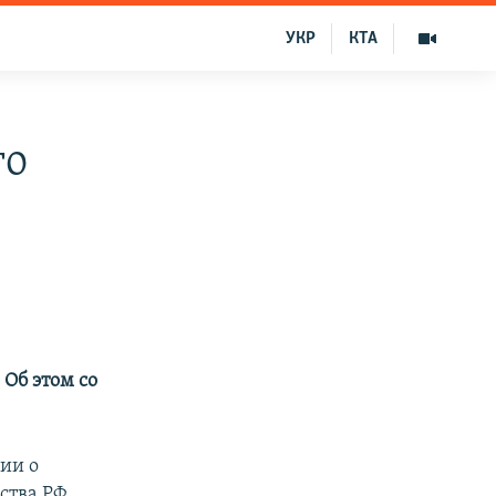
УКР
КТА
го
Об этом со
ции о
ства РФ