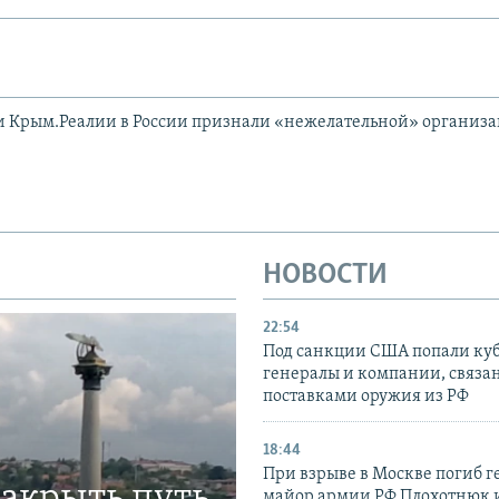
и Крым.Реалии в России признали «нежелательной» организ
НОВОСТИ
22:54
Под санкции США попали ку
генералы и компании, связа
поставками оружия из РФ
18:44
При взрыве в Москве погиб г
закрыть путь
майор армии РФ Плохотнюк и