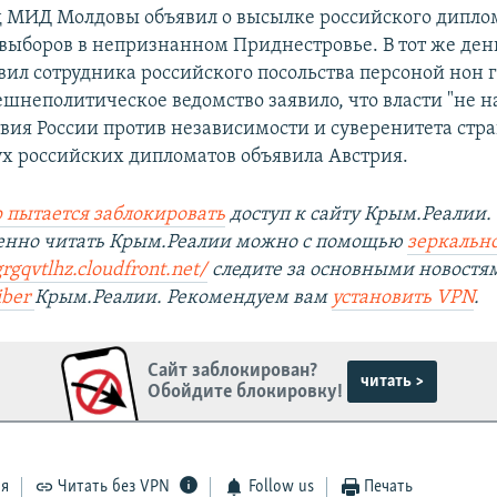
д МИД Молдовы объявил о высылке российского диплом
выборов в непризнанном Приднестровье. В тот же де
вил сотрудника российского посольства персоной нон г
ешнеполитическое ведомство заявило, что власти "не 
вия России против независимости и суверенитета стра
ух российских дипломатов объявила Австрия.
 пытается заблокировать
доступ к сайту Крым.Реалии.
венно читать Крым.Реалии можно с помощью
зеркально
rgqvtlhz.cloudfront.net/
следите за основными новостя
iber
Крым.Реалии. Рекомендуем вам
установить
VPN
.
Сайт заблокирован?
читать >
Обойдите блокировку!
ся
Читать без VPN
Follow us
Печать