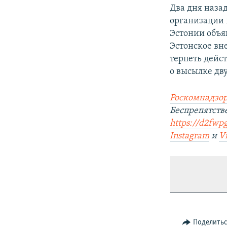
Два дня наза
организации 
Эстонии объя
Эстонское вн
терпеть дейст
о высылке дв
Роскомнадзор
Беспрепятст
https://d2fwpg
Instagram
и
V
Поделить