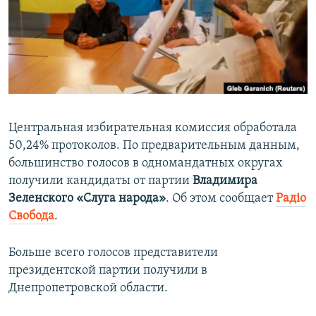
ПРИСОЕДИНЯЙТЕСЬ!
ПОБЕДИТЕЛЕЙ НЕ СУДЯТ?
КРЫМ.НЕПОКОРЕННЫЙ
ELIFBE
УКРАИНСКАЯ ПРОБЛЕМА КРЫМА
Все сайты RFE/RL
Центральная избирательная комиссия обработала
50,24% протоколов. По предварительным данным,
большинство голосов в одномандатных округах
получили кандидаты от партии
Владимира
Зеленского «Слуга народа»
. Об этом сообщает
Радіо
Свобода
.
Больше всего голосов представители
президентской партии получили в
Днепропетровской области.