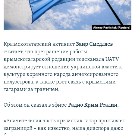
ПРИСОЕДИНЯЙТЕСЬ!
ПОБЕДИТЕЛЕЙ НЕ СУДЯТ?
КРЫМ.НЕПОКОРЕННЫЙ
ELIFBE
УКРАИНСКАЯ ПРОБЛЕМА КРЫМА
Крымскотатарский активист
Заир Смедляев
Все сайты RFE/RL
считает, что прекращение работы
крымскотатарской редакции телеканала UATV
демонстрирует отношение украинской власти к
культуре коренного народа аннексированного
полуострова, а также рвет связь с крымскими
татарами за границей.
Об этом он сказал в эфире
Радио Крым.Реалии.
«Значительная часть крымских татар проживает
заграницей – как известно, наша диаспора даже