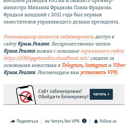
внешней разведки России и бывшего премьер-
министра Михаила Фрадкова Павла Фрадкова.
Фрадков младший с 2021 года был первым
заместителем управляющего делами президента.
Роскомнадзор пытается заблокировать
доступ к
сайту
Крым.Реалии
. Беспрепятственно читать
Крым.Реалии
можно с помощью
зеркального сайта:
https://d3hlqqp6xvzfrn.cloudfront.net/
следите за
основными новостями в
Telegram
,
Instagram
и
Viber
Крым.Реалии
. Рекомендуем вам
установить VPN
.
Сайт заблокирован?
читать >
Обойдите блокировку!
Поделиться
Читать без VPN
Follow us