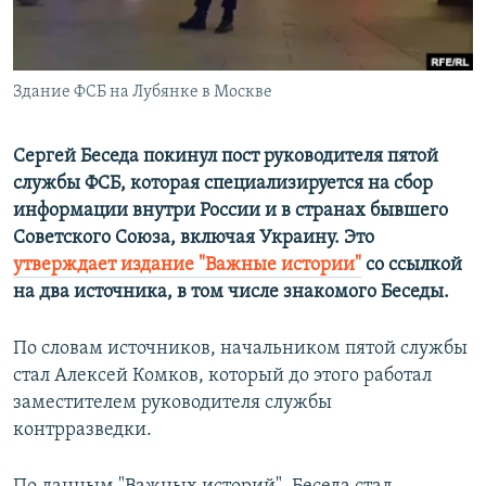
ПРИСОЕДИНЯЙТЕСЬ!
ПОБЕДИТЕЛЕЙ НЕ СУДЯТ?
КРЫМ.НЕПОКОРЕННЫЙ
Здание ФСБ на Лубянке в Москве
ELIFBE
УКРАИНСКАЯ ПРОБЛЕМА КРЫМА
Сергей Беседа покинул пост руководителя пятой
Все сайты RFE/RL
службы ФСБ, которая специализируется на сбор
информации внутри России и в странах бывшего
Советского Союза, включая Украину. Это
утверждает издание "Важные истории"
со ссылкой
на два источника, в том числе знакомого Беседы.
По словам источников, начальником пятой службы
стал Алексей Комков, который до этого работал
заместителем руководителя службы
контрразведки.