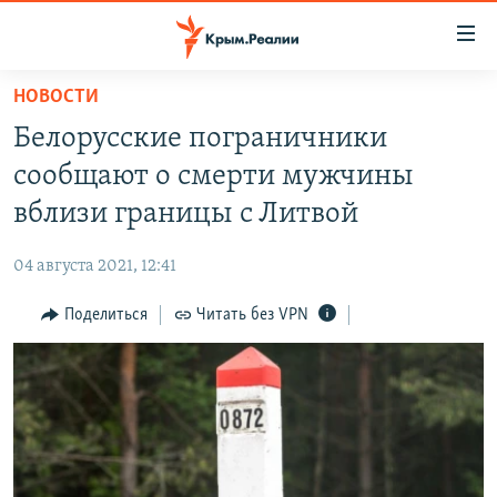
Доступность
ссылки
Вернуться
НОВОСТИ
к
НОВОСТИ
Белорусские пограничники
основному
СПЕЦПРОЕКТЫ
содержанию
сообщают о смерти мужчины
ВОДА
Вернутся
ГРУЗ 200
вблизи границы с Литвой
к
ИСТОРИЯ
КАРТА ВОЕННЫХ ОБЪЕКТОВ КРЫМА
главной
04 августа 2021, 12:41
ЕЩЕ
11 ЛЕТ ОККУПАЦИИ КРЫМА. 11 ИСТОРИЙ СОПРОТИВЛЕНИЯ
навигации
Вернутся
Поделиться
Читать без VPN
РАДІО СВОБОДА
ИНТЕРАКТИВ
к
КАК ОБОЙТИ БЛОКИРОВКУ
ИНФОГРАФИКА
поиску
ТЕЛЕПРОЕКТ КРЫМ.РЕАЛИИ
Українською
СОВЕТЫ ПРАВОЗАЩИТНИКОВ
Qırımtatar
ПРОПАВШИЕ БЕЗ ВЕСТИ