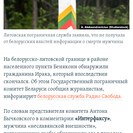
ПРИСОЕДИНЯЙТЕСЬ!
ПОБЕДИТЕЛЕЙ НЕ СУДЯТ?
КРЫМ.НЕПОКОРЕННЫЙ
ELIFBE
Литовская пограничная служба заявила, что не получала
УКРАИНСКАЯ ПРОБЛЕМА КРЫМА
от белорусских властей информации о смерти мужчины
Все сайты RFE/RL
На белорусско-литовской границе в районе
населенного пункта Бенякони обнаружили
гражданина Ирака, который впоследствии
скончался. Об этом Государственный пограничный
комитет Беларуси сообщил журналистам,
информирует
белорусская служба Радио Свобода.
По словам представителя комитета Антона
Бычковского в комментарии
«Интерфаксу»
,
мужчина «неславянской внешности»,