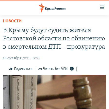
Доступность
ссылки
Вернуться
НОВОСТИ
к
НОВОСТИ
В Крыму будут судить жителя
основному
СПЕЦПРОЕКТЫ
содержанию
Ростовской области по обвинению
ВОДА
Вернутся
ГРУЗ 200
в смертельном ДТП – прокуратура
к
ИСТОРИЯ
КАРТА ВОЕННЫХ ОБЪЕКТОВ КРЫМА
главной
18 октября 2021, 13:53
ЕЩЕ
11 ЛЕТ ОККУПАЦИИ КРЫМА. 11 ИСТОРИЙ СОПРОТИВЛЕНИЯ
навигации
Вернутся
Поделиться
Читать без VPN
РАДІО СВОБОДА
ИНТЕРАКТИВ
к
КАК ОБОЙТИ БЛОКИРОВКУ
ИНФОГРАФИКА
поиску
ТЕЛЕПРОЕКТ КРЫМ.РЕАЛИИ
Українською
СОВЕТЫ ПРАВОЗАЩИТНИКОВ
Qırımtatar
ПРОПАВШИЕ БЕЗ ВЕСТИ