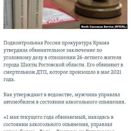
ПРИСОЕДИНЯЙТЕСЬ!
ПОБЕДИТЕЛЕЙ НЕ СУДЯТ?
КРЫМ.НЕПОКОРЕННЫЙ
ELIFBE
УКРАИНСКАЯ ПРОБЛЕМА КРЫМА
Подконтрольная России прокуратура Крыма
Все сайты RFE/RL
утвердила обвинительное заключение по
уголовному делу в отношении 26-летнего жителя
города Шахты Ростовской области. Его обвиняют в
смертельном ДТП, которое произошло в мае 2021
года.
Как утверждают в ведомстве, мужчина управлял
автомобилем в состоянии алкогольного опьянения.
«1 мая текущего года обвиняемый, находясь в
состоянии алкогольного опьянения, управлял