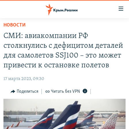
Доступность
ссылки
Вернуться
НОВОСТИ
к
НОВОСТИ
СМИ: авиакомпании РФ
основному
СПЕЦПРОЕКТЫ
содержанию
столкнулись с дефицитом деталей
ВОДА
Вернутся
ГРУЗ 200
для самолетов SSJ100 – это может
к
ИСТОРИЯ
КАРТА ВОЕННЫХ ОБЪЕКТОВ КРЫМА
привести к остановке полетов
главной
ЕЩЕ
11 ЛЕТ ОККУПАЦИИ КРЫМА. 11 ИСТОРИЙ СОПРОТИВЛЕНИЯ
навигации
17 марта 2023, 09:30
Вернутся
РАДІО СВОБОДА
ИНТЕРАКТИВ
к
Поделиться
Читать без VPN
КАК ОБОЙТИ БЛОКИРОВКУ
ИНФОГРАФИКА
поиску
ТЕЛЕПРОЕКТ КРЫМ.РЕАЛИИ
Українською
СОВЕТЫ ПРАВОЗАЩИТНИКОВ
Qırımtatar
ПРОПАВШИЕ БЕЗ ВЕСТИ