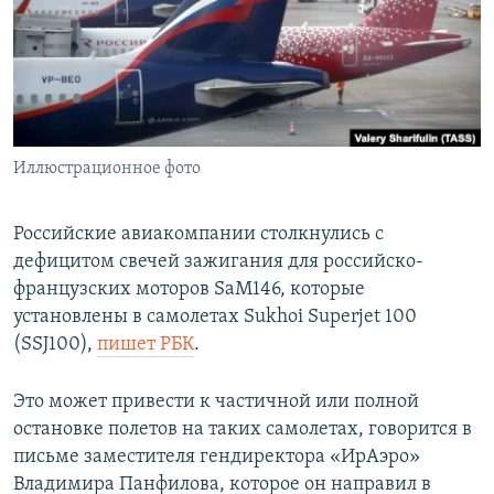
ПРИСОЕДИНЯЙТЕСЬ!
ПОБЕДИТЕЛЕЙ НЕ СУДЯТ?
КРЫМ.НЕПОКОРЕННЫЙ
ELIFBE
УКРАИНСКАЯ ПРОБЛЕМА КРЫМА
Все сайты RFE/RL
Иллюстрационное фото
Российские авиакомпании столкнулись с
дефицитом свечей зажигания для российско-
французских моторов SaM146, которые
установлены в самолетах Sukhoi Superjet 100
(SSJ100),
пишет РБК
.
Это может привести к частичной или полной
остановке полетов на таких самолетах, говорится в
письме заместителя гендиректора «ИрАэро»
Владимира Панфилова, которое он направил в