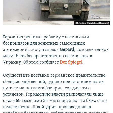
ПРИСОЕДИНЯЙТЕСЬ!
ПОБЕДИТЕЛЕЙ НЕ СУДЯТ?
КРЫМ.НЕПОКОРЕННЫЙ
ELIFBE
УКРАИНСКАЯ ПРОБЛЕМА КРЫМА
Германия решила проблему с поставками
Все сайты RFE/RL
боеприпасов для зенитных самоходных
артиллерийских установок
Gepard
, которые теперь
могут быть беспрепятственно поставлены в
Украину. Об этом сообщает
Der Spiegel
.
Осуществить поставки германское правительство
обещало ещё весной, однако препятствием на их
пути стала нехватка боеприпасов для этих
установок. Германские власти располагали лишь
около 60 тысячами 35-мм снарядов, что было явно
недостаточно. Швейцария, производившая