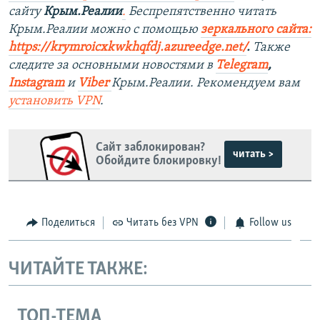
сайту
Крым.Реалии
.
Беспрепятственно читать
Крым.Реалии можно с помощью
зеркального сайта:
https://krymroicxkwkhqfdj.azureedge.net/
.
Также
следите за основными новостями в
Telegram
,
Instagram
и
Viber
Крым.Реалии. Рекомендуем вам
установить VPN
.
Сайт заблокирован?
читать >
Обойдите блокировку!
Поделиться
Читать без VPN
Follow us
ЧИТАЙТЕ ТАКЖЕ:
ТОП-ТЕМА