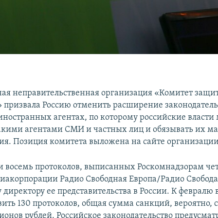
ая неправительственная организация «Комитет защи
 призвала Россию отменить расширение законодательс
ностранных агентах, по которому российские власти 
акими агентами СМИ и частных лиц и обязывать их м
ия. Позиция комитета выложена на сайте организации
и восемь протоколов, выписанных Роскомнадзорам ч
иакорпорации Радио Свободная Европа/Радио Свобода
 директору ее представительства в России. К февралю 
вить 130 протоколов, общая сумма санкций, вероятно, 
ионов рублей. Российское законодательство предусмат