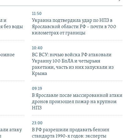
11:50
л и
Украина подтвердила удар по НПЗ в
я без воды
Ярославской области РФ – почти в 700
километрах от границы
10:40
ромное
ВС ВСУ: ночью войска РФ атаковали
Украину 100 БпЛА и четырьмя
ракетами, часть из них запускали из
Крыма
09:19
В Ярославле после массированной атаки
дронов произошел пожар на крупном
НПЗ
23:00
али атаку
В РФ разрешили продавать бензин
ы
стандарта 1990-х годов: эксперты