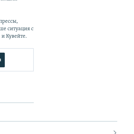
прессы,
ше ситуация с
 и Кувейте.
я