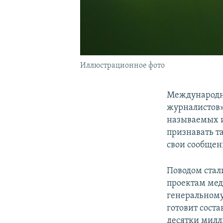
Иллюстрационное фото
Международн
журналистов»
называемых и
признавать т
свои сообщен
Поводом стал
проектам мед
генеральному
готовит соста
десятки милл