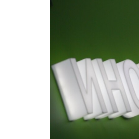
ПОБЕДИТЕЛЕЙ НЕ СУДЯТ?
КРЫМ.НЕПОКОРЕННЫЙ
ELIFBE
УКРАИНСКАЯ ПРОБЛЕМА КРЫМА