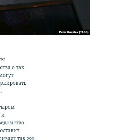
ты
тва о так
могут
аркировать
.
етырем
 и
ведомство
составит
ривает так же