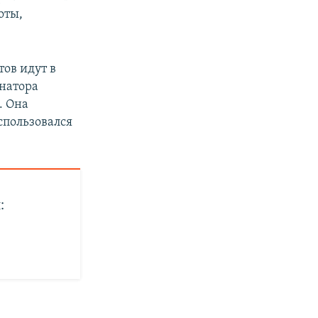
оты,
ов идут в
инатора
. Она
спользовался
: