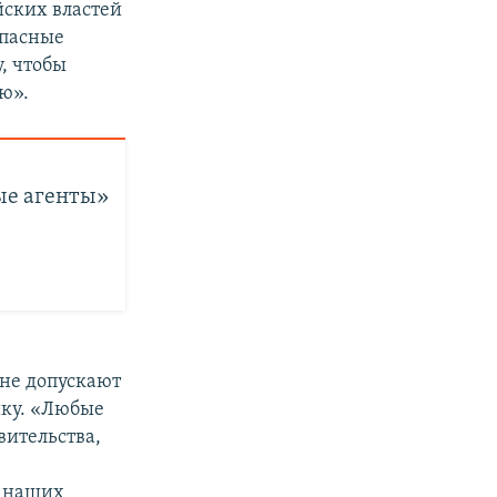
йских властей
опасные
, чтобы
ю».
ые агенты»
не допускают
ику. «Любые
вительства,
я наших