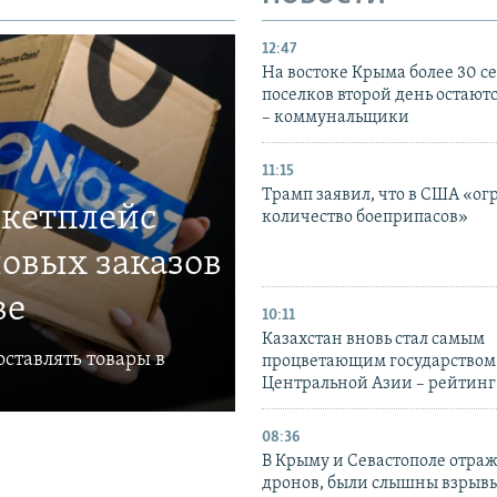
12:47
На востоке Крыма более 30 се
поселков второй день остаютс
– коммунальщики
11:15
Трамп заявил, что в США «ог
ркетплейс
количество боеприпасов»
овых заказов
ве
10:11
Казахстан вновь стал самым
ставлять товары в
процветающим государством
Центральной Азии – рейтинг
08:36
В Крыму и Севастополе отраж
дронов, были слышны взрыв