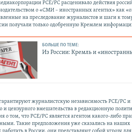
медиакорпорации РСЕ/РС расценивало действия росси
конодательством о «СМИ – иностранных агентах» как «
авленные на преследование журналистов и шаги к тому
сии получали только одобренную Кремлем информаци
БОЛЬШЕ ПО ТЕМЕ:
Из России: Кремль и «иностранн
арантируют журналистскую независимость РСЕ/РС и 
о и цензурного вмешательства в редакционную полит
я о том, что РСЕ/РС является агентом какого-либо пра
ными. Такие предположения уже сказались на наших
 работать в России, они представляют собой угрозу дл