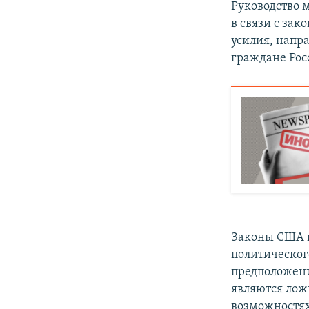
Руководство 
в связи с за
усилия, напр
граждане Рос
Законы США г
политическог
предположени
являются лож
возможностях