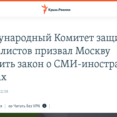
народный Комитет защ
листов призвал Москву
ить закон о СМИ-иност
ах
12:38
ся
Читать без VPN