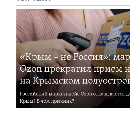
«Крым – не Россия»: ма
Ozon прекратил прием н
на Крымском полуостро
Российский маркетплейс Ozon отказывается до
Крым? В чем причина?