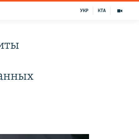
УКР
КТА
иты
ранных