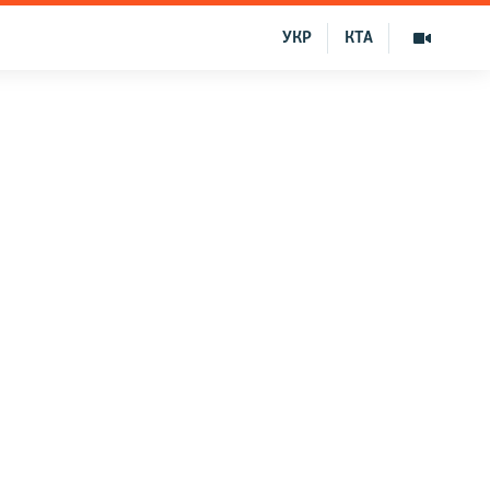
УКР
КТА