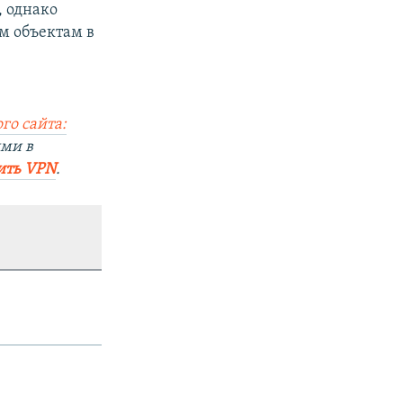
, однако
м объектам в
го сайта:
ями в
ить VPN
.