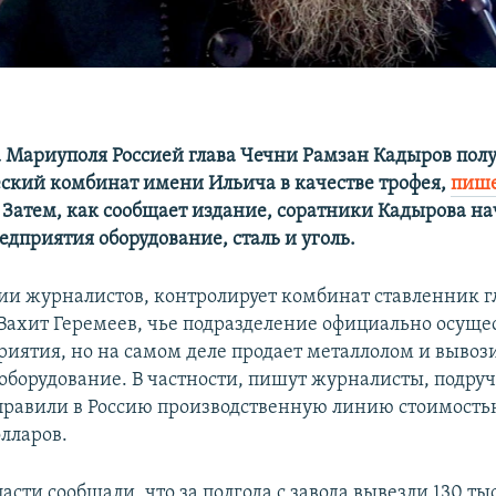
а Мариуполя Россией глава Чечни Рамзан Кадыров пол
ский комбинат имени Ильича в качестве трофея,
пише
. Затем, как сообщает издание, соратники Кадырова н
едприятия оборудование, сталь и уголь.
и журналистов, контролирует комбинат ставленник г
 Вахит Геремеев, чье подразделение официально осуще
риятия, но на самом деле продает металлолом и вывози
оборудование. В частности, пишут журналисты, подру
правили в Россию производственную линию стоимость
лларов.
асти сообщали, что за полгода с завода вывезли 130 ты