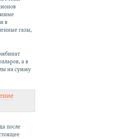
лионов
зимые
и в
ленные газы,
омбинат
лларов, а в
ллы на сумму
ение
да после
астоящее