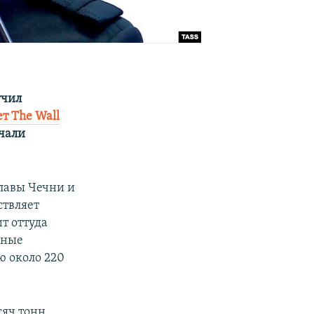
учил
т The Wall
ачали
лавы Чечни и
ствляет
т оттуда
чные
ю около 220
сяч тонн