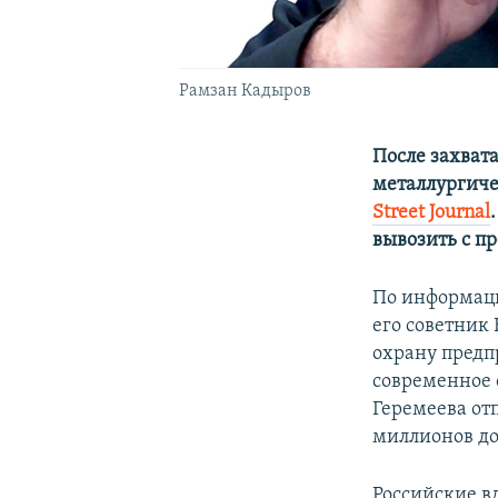
Рамзан Кадыров
После захват
металлургиче
Street Journal
вывозить с пр
По информаци
его советник
охрану предп
современное 
Геремеева от
миллионов до
Российские вл