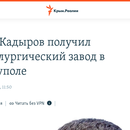
Кадыров получил
лургический завод в
уполе
 11:50
ся
Читать без VPN