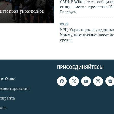
СМИ: В Wildberries сообщили,
складов могут перенести в У
щиты прав украинской
Беларусь
09:29
КРЦ: Украинцев, осужденных
Крыму, не отпускают после и
сроков
ПРИСОЕДИНЯЙТЕСЬ!
и. О нас
омментирования
опирайта
вязь