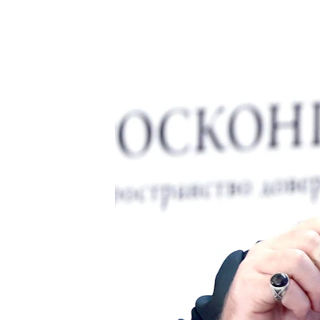
ПОБЕДИТЕЛЕЙ НЕ СУДЯТ?
КРЫМ.НЕПОКОРЕННЫЙ
ELIFBE
УКРАИНСКАЯ ПРОБЛЕМА КРЫМА