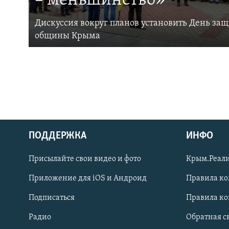
– меньшинство»
Дискуссия вокруг планов установить День за
общины Крыма
ПОДДЕРЖКА
ИНФО
Українською
Присылайте свои видео и фото
Крым.Реали
Qırımtatar
Приложение для iOS и Андроид
Правила к
Подписаться
Правила к
ПРИСОЕДИНЯЙТЕСЬ!
Радио
Обратная с