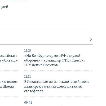
ацией
13:27
оссийские
«На Кинбурне армия РФ в глухой
ке «Сиваш»
обороне» – командир ОТК «Одесса»
ВСУ Денис Носиков
11:11
ал о новом
В Севастополе из-за отключений света
ка Шведа
планируют менять схему питания
светофоров
09:41