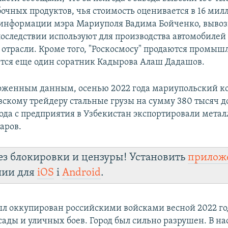
очных продуктов, чья стоимость оценивается в 16 мил
 информации мэра Мариуполя Вадима Бойченко, выво
оследствии используют для производства автомобилей 
 отрасли. Кроме того, "Роскосмосу" продаются промыш
тся еще один соратник Кадырова Алаш Дадашов.
оженным данным, осенью 2022 года мариупольский к
вскому трейдеру стальные грузы на сумму 380 тысяч до
года с предприятия в Узбекистан экспортировали мета
аров.
ез блокировки и цензуры! Установить
прилож
лии для
iOS
і
Android
.
л оккупирован российскими войсками весной 2022 го
сады и уличных боев. Город был сильно разрушен. В н