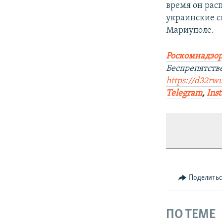
время он рас
украинские с
Мариуполе.
Роскомнадзор
Беспрепятств
https://d32rw
Telegram
,
Ins
Поделить
ПО ТЕМЕ