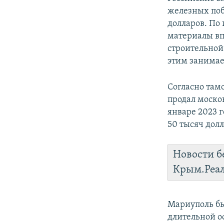
железных поб
долларов. По
материалы вп
строительной
этим занимае
Согласно там
продал моско
январе 2023 
50 тысяч долл
Новости б
Крым.Реа
Мариуполь бы
длительной о