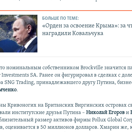
БОЛЬШЕ ПО ТЕМЕ:
«Орден за освоение Крыма»: за ч
наградили Ковальчука
что номинальным собственником Brockville значится 
Investments SA. Ранее он фигурировал в сделках с дол
а SNG Trading, принадлежавшего другу Путина, бизн
мченко
.
ны Кривоногих на Британских Виргинских островах 
вали институтские друзья Путина –
Николай Егоров
и
близительный размер активов фирмы Pollux Global Cor
ов, оценивается в 50 миллионов долларов. Хмарин же, 