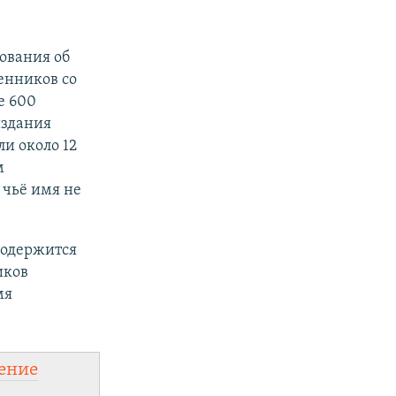
ования об
енников со
е 600
издания
и около 12
м
 чьё имя не
содержится
иков
мя
ение