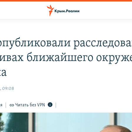
публиковали расследов
тивах ближайшего окруж
на
, 09:08
ся
Читать без VPN