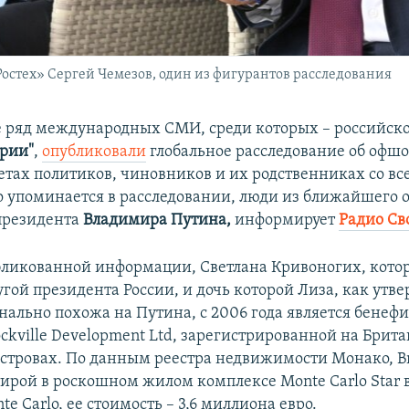
остех» Сергей Чемезов, один из фигурантов расследования
е ряд международных СМИ, среди которых – российск
рии"
,
опубликовали
глобальное расследование об офшо
етах политиков, чиновников и их родственниках со вс
то упоминается в расследовании, люди из ближайшего
президента
Владимира Путина,
информирует
Радио Св
бликованной информации, Светлана Кривоногих, кото
гой президента России, и дочь которой Лиза, как утве
ально похожа на Путина, с 2006 года является бенеф
ckville Development Ltd, зарегистрированной на Брит
стровах. По данным реестра недвижимости Монако, Br
тирой в роскошном жилом комплексе Monte Carlo Star 
te Carlo, ее стоимость – 3,6 миллиона евро.