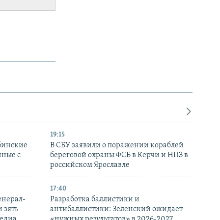
19:15
бинские
В СБУ заявили о поражении кораблей
нные с
береговой охраны ФСБ в Керчи и НПЗ в
российском Ярославле
17:40
енерал-
Разработка баллистики и
 зять
антибаллистики: Зеленский ожидает
медиа
«нужных результатов» в 2026-2027