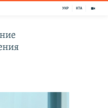
УКР
КТА
ание
ения