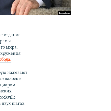
ое издание
рах и
его мира.
 окружения
обода.
рую называют
рждалось в
ициаром
анских
ockville
в двух шагах