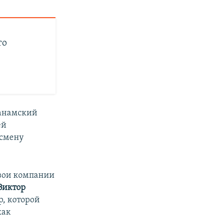
то
панамский
ей
есмену
свои компании
Виктор
p, которой
как