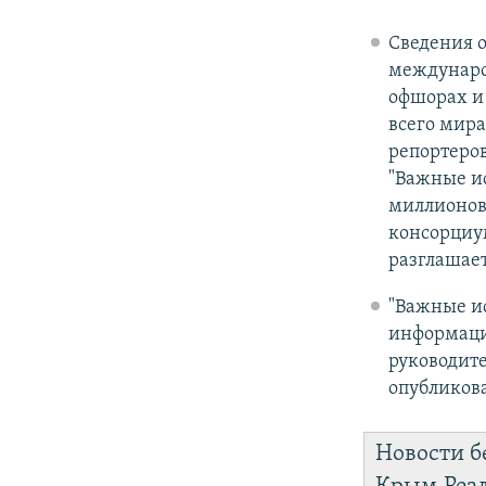
Сведения 
международ
офшорах и 
всего мира
репортеров
"Важные ис
миллионов
консорциум
разглашает
"Важные ис
информаци
руководит
опубликов
Новости б