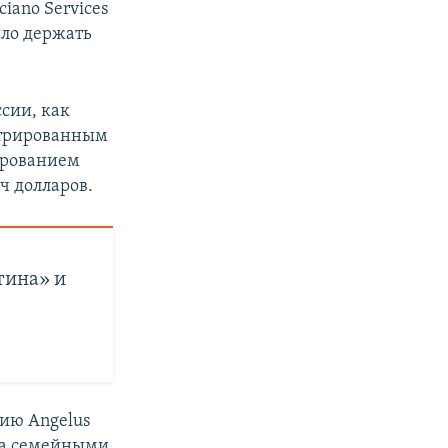
iano Services
ыло держать
сии, как
истрированным
ированием
ч долларов.
тина» и
нию Angelus
ла семейными