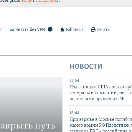
лии для
iOS
і
Android
.
ся
Читать без VPN
Follow us
Печать
НОВОСТИ
22:54
Под санкции США попали ку
генералы и компании, связа
поставками оружия из РФ
18:44
При взрыве в Москве погиб г
закрыть путь
майор армии РФ Плохотнюк и
главкома ВКС – российские 