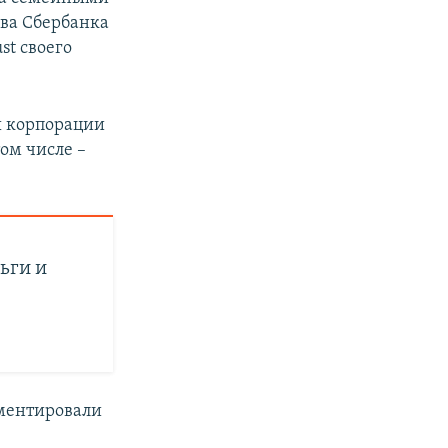
ава Сбербанка
t своего
ы корпорации
том числе –
ьги и
мментировали