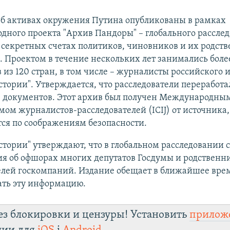
об активах окружения Путина опубликованы в рамках
ного проекта "Архив Пандоры" – глобального расслед
секретных счетах политиков, чиновников и их родств
. Проектом в течение нескольких лет занимались боле
 из 120 стран, в том числе – журналисты российского 
тории". Утверждается, что расследователи переработал
 документов. Этот архив был получен Международны
ом журналистов-расследователей (ICIJ) от источника,
ся по соображениям безопасности.
тории" утверждают, что в глобальном расследовании 
я об офшорах многих депутатов Госдумы и родственн
елей госкомпаний. Издание обещает в ближайшее вре
ать эту информацию.
ез блокировки и цензуры! Установить
прилож