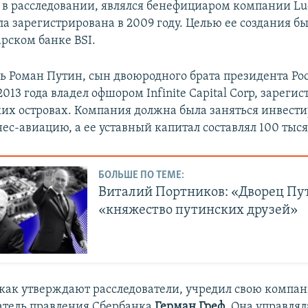
 в расследовании, являлся бенефициаром компании Luc
ла зарегистрирована в 2009 году. Целью ее создания б
арском банке BSI.
дь Роман Путин, сын двоюродного брата президента Рос
013 года владел офшором Infinite Capital Corp, зарег
их островах. Компания должна была заняться инвест
нес-авиацию, а ее уставный капитал составлял 100 тыся
БОЛЬШЕ ПО ТЕМЕ:
Виталий Портников: «Дворец Пу
«княжество путинских друзей»
 как утверждают расследователи, учредил свою компа
датель правления Сбербанка
Герман Греф
. Она управля