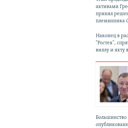
активами Греф
принял решен
племянника 
Наконец в ра
"Ростех", спр
виллу и яхту 
Большинство 
опубликован