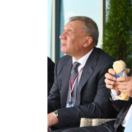
ПОБЕДИТЕЛЕЙ НЕ СУДЯТ?
КРЫМ.НЕПОКОРЕННЫЙ
ELIFBE
УКРАИНСКАЯ ПРОБЛЕМА КРЫМА