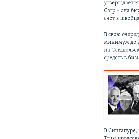
утверждается
Corp – она бы
счет в швейц
В свою очере
минимум до 2
на Сейшельск
средств в биз
В Сингапуре,
Trust предсе