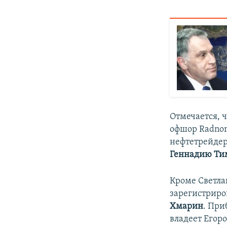
Отмечается, 
офшор Radnor 
нефтетрейдер
Геннадию Ти
Кроме Светла
зарегистриро
Хмарин
. При
владеет Егор