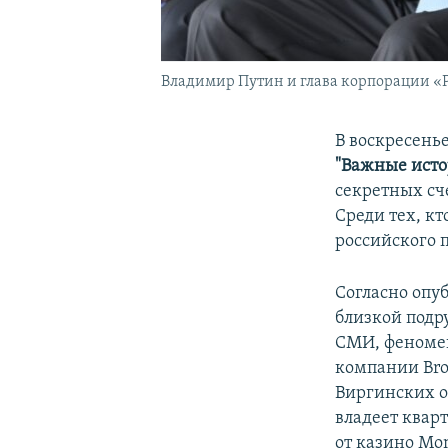
Владимир Путин и глава корпорации «Р
В воскресень
"Важные исто
секретных сч
Среди тех, к
российского 
Согласно опу
близкой подру
СМИ, феномен
компании Bro
Виргинских о
владеет квар
от казино Mon