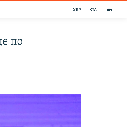
УКР
КТА
де по