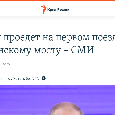
 проедет на первом поез
нскому мосту – СМИ
 16:25
ся
Читать без VPN