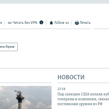
ся
Читать без VPN
Follow us
Печать
есь Крым
НОВОСТИ
22:54
Под санкции США попали ку
генералы и компании, связа
поставками оружия из РФ