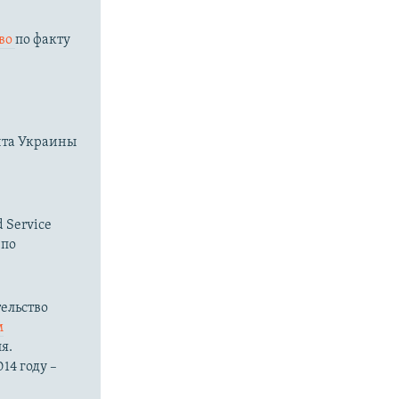
тво
по факту
нта Украины
 Service
 по
ельство
м
я.
14 году –