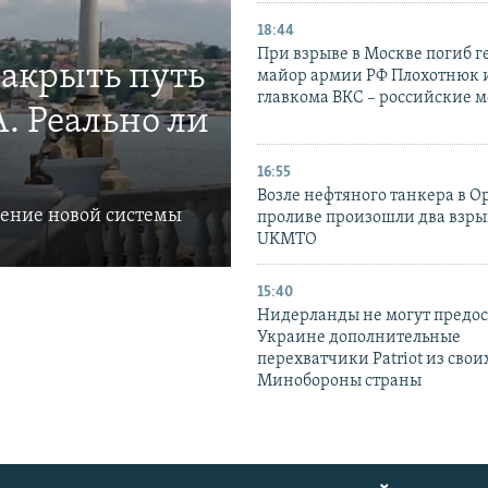
18:44
При взрыве в Москве погиб г
закрыть путь
майор армии РФ Плохотнюк и
главкома ВКС – российские 
. Реально ли
16:55
Возле нефтяного танкера в 
ление новой системы
проливе произошли два взры
UKMTO
15:40
Нидерланды не могут предос
Украине дополнительные
перехватчики Patriot из своих
Минобороны страны