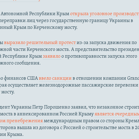
 Автономной Республики Крым
открыла уголовное производс
переправки лиц через государственную границу Украины в
нный Крым по Керченскому мосту.​
ны
выразило решительный протест
из-за запуска движения по
жной части Керченского моста. А представительство президе
й Республике Крым
заявило
о противоправности запуска этого
жного сообщения.
во финансов США
ввело санкции
в отношении компании Grand
орая осуществляет железнодорожные пассажирские перевозки
мосту.
дент Украины Петр Порошенко заявил, что незаконное строит
 моста в аннексированном Россией Крыму
является очередны
вом пренебрежения
международным правом со стороны Кремл
торона вышла из договора с Россией о строительстве моста в 20
сии Крыма.