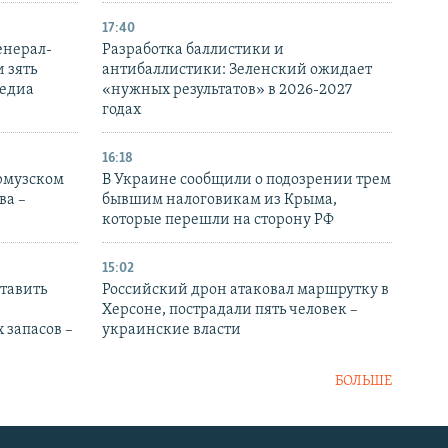
17:40
енерал-
Разработка баллистики и
 зять
антибаллистики: Зеленский ожидает
медиа
«нужных результатов» в 2026-2027
годах
16:18
Ормузском
В Украине сообщили о подозрении трем
ва –
бывшим налоговикам из Крыма,
которые перешли на сторону РФ
15:02
тавить
Российский дрон атаковал маршрутку в
Херсоне, пострадали пять человек –
 запасов –
украинские власти
БОЛЬШЕ