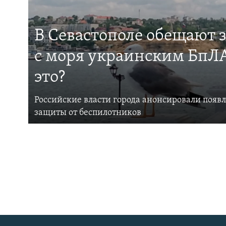
В Севастополе обещают 
с моря украинским БпЛА
это?
Российские власти города анонсировали появ
защиты от беспилотников