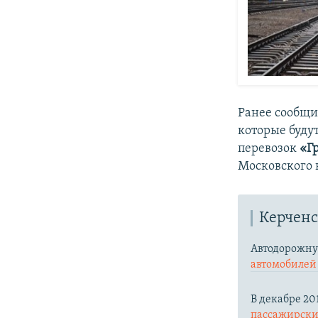
Ранее сообщи
которые буду
перевозок
«​
Московского 
Керченс
Автодорожну
автомобиле
В декабре 20
пассажирских