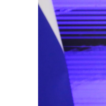
ПОБЕДИТЕЛЕЙ НЕ СУДЯТ?
КРЫМ.НЕПОКОРЕННЫЙ
ELIFBE
УКРАИНСКАЯ ПРОБЛЕМА КРЫМА