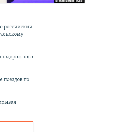
то российский
рченскому
езнодорожного
 поездов по
ткрывал