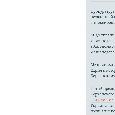
Прокуратура
незаконной 
аннексирова
МИД Украи
железнодоро
в Автономно
железнодоро
Министерст
Express, кот
Керченскому 
Пятый прези
Керченского
свидетельст
Украинская с
после аннек