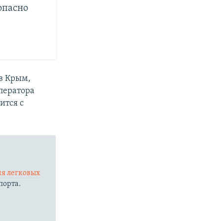
опасно
в Крым,
ператора
ится с
я легковых
порта.
е