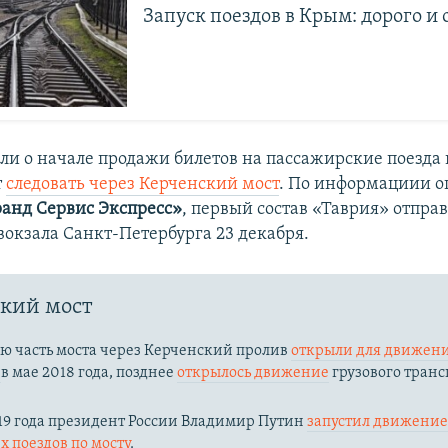
Запуск поездов в Крым: дорого и 
ли о начале продажи билетов на пассажирские поезда 
т
следовать через Керченский мост
. По информациии о
Гранд Сервис Экспресс»
​, первый состав «Таврия» отправ
вокзала Санкт-Петербурга 23 декабря.
кий мост
ю часть моста через Керченский пролив
открыли для движени
й
в мае 2018 года, позднее
открылось движение
грузового транс
19 года президент России Владимир Путин
запустил движени
 поездов по мосту
.