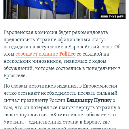
ПРИСОЕДИНЯЙТЕСЬ!
ПОБЕДИТЕЛЕЙ НЕ СУДЯТ?
КРЫМ.НЕПОКОРЕННЫЙ
ELIFBE
Европейская комиссия будет рекомендовать
УКРАИНСКАЯ ПРОБЛЕМА КРЫМА
предоставить Украине официальный статус
Все сайты RFE/RL
кандидата на вступление в Европейский союз. Об
этом
сообщает издание
Politico
со ссылкой на
нескольких чиновников, знакомых с ходом
обсуждений, которые состоялись в понедельник в
Брюсселе.
По словам источников издания, в Еврокомиссии
четко осознают необходимость послать сильный
сигнал президенту России
Владимиру Путину
о
том, что он потерял все шансы вернуть Украину в
свою зону влияния. «Комиссия не забывает, что
Украина – единственная страна в Европе, где