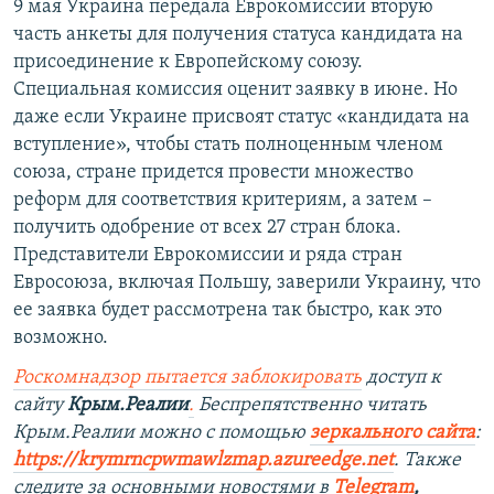
9 мая Украина передала Еврокомиссии вторую
часть анкеты для получения статуса кандидата на
присоединение к Европейскому союзу.
Специальная комиссия оценит заявку в июне. Но
даже если Украине присвоят статус «кандидата на
вступление», чтобы стать полноценным членом
союза, стране придется провести множество
реформ для соответствия критериям, а затем –
получить одобрение от всех 27 стран блока.
Представители Еврокомиссии и ряда стран
Евросоюза, включая Польшу, заверили Украину, что
ее заявка будет рассмотрена так быстро, как это
возможно.
Роскомнадзор пытается заблокировать
доступ к
сайту
Крым.Реалии
.
Беспрепятственно читать
Крым.Реалии можно с помощью
зеркального сайта
:
https://krymrncpwmawlzmap.azureedge.net
.
Также
следите за основными новостями в
Telegram
,